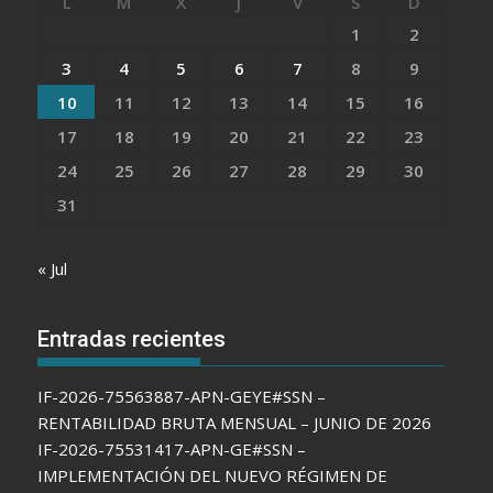
L
M
X
J
V
S
D
1
2
3
4
5
6
7
8
9
10
11
12
13
14
15
16
17
18
19
20
21
22
23
24
25
26
27
28
29
30
31
« Jul
Entradas recientes
IF-2026-75563887-APN-GEYE#SSN –
RENTABILIDAD BRUTA MENSUAL – JUNIO DE 2026
IF-2026-75531417-APN-GE#SSN –
IMPLEMENTACIÓN DEL NUEVO RÉGIMEN DE