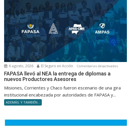
no
volverte
obsolet
en
silencio
6 agosto, 2026
El Seguro en Acción
en
Comentarios desactivados
FAPASA
FAPASA llevó al NEA la entrega de diplomas a
nuevos Productores Asesores
llevó
al
Misiones, Corrientes y Chaco fueron escenario de una gira
NEA
institucional encabezada por autoridades de FAPASA y...
la
ADEMÁS. Y TAMBIÉN...
entrega
de
diploma
a
nuevos