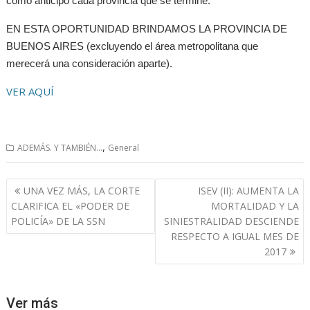
como anticipo cada provincia que se termine.
EN ESTA OPORTUNIDAD BRINDAMOS LA PROVINCIA DE
BUENOS AIRES (excluyendo el área metropolitana que
merecerá una consideración aparte).
VER AQUÍ
,
ADEMÁS. Y TAMBIÉN...
General
Navegación
UNA VEZ MÁS, LA CORTE
ISEV (II): AUMENTA LA
de
CLARIFICA EL «PODER DE
MORTALIDAD Y LA
entradas
POLICÍA» DE LA SSN
SINIESTRALIDAD DESCIENDE
RESPECTO A IGUAL MES DE
2017
Ver más