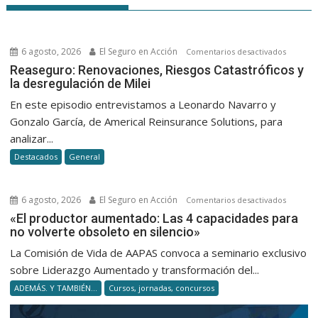
6 agosto, 2026
El Seguro en Acción
en
Comentarios desactivados
Reasegu
Reaseguro: Renovaciones, Riesgos Catastróficos y
la desregulación de Milei
Renovac
Riesgos
En este episodio entrevistamos a Leonardo Navarro y
Catastró
Gonzalo García, de Americal Reinsurance Solutions, para
y
analizar...
la
Destacados
General
desregu
de
Milei
6 agosto, 2026
El Seguro en Acción
en
Comentarios desactivados
«El
«El productor aumentado: Las 4 capacidades para
no volverte obsoleto en silencio»
product
aumenta
La Comisión de Vida de AAPAS convoca a seminario exclusivo
Las
sobre Liderazgo Aumentado y transformación del...
4
ADEMÁS. Y TAMBIÉN...
Cursos, jornadas, concursos
capacid
para