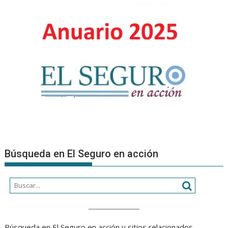
Product
Asesore
Búsqueda en El Seguro en acción
Búsqueda en El Seguro en acción y sitios relacionados