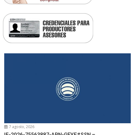
7 agosto, 2026
IF-2026-75563887-APN-GEYE#SSN –