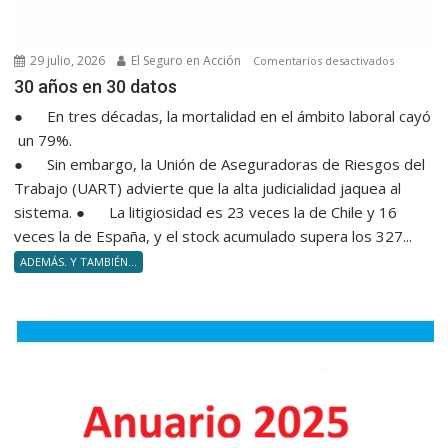
29 julio, 2026
El Seguro en Acción
en
Comentarios desactivados
30 años e
30 años en 30 datos
● En tres décadas, la mortalidad en el ámbito laboral cayó
un 79%.
● Sin embargo, la Unión de Aseguradoras de Riesgos del
Trabajo (UART) advierte que la alta judicialidad jaquea al
sistema. ● La litigiosidad es 23 veces la de Chile y 16
veces la de España, y el stock acumulado supera los 327...
ADEMÁS. Y TAMBIÉN...