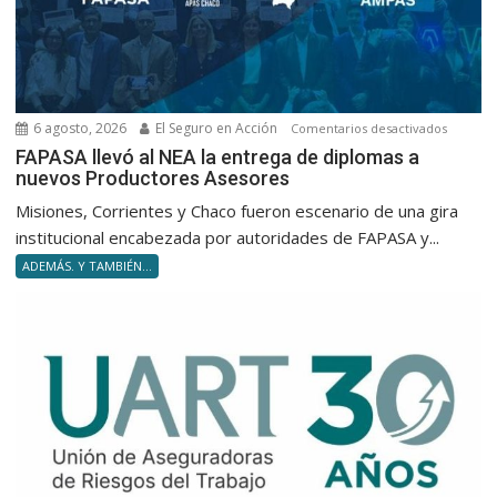
6 agosto, 2026
El Seguro en Acción
en
Comentarios desactivados
FAPASA
FAPASA llevó al NEA la entrega de diplomas a
nuevos Productores Asesores
llevó
al
Misiones, Corrientes y Chaco fueron escenario de una gira
NEA
institucional encabezada por autoridades de FAPASA y...
la
ADEMÁS. Y TAMBIÉN...
entrega
de
diploma
a
nuevos
Product
Asesore