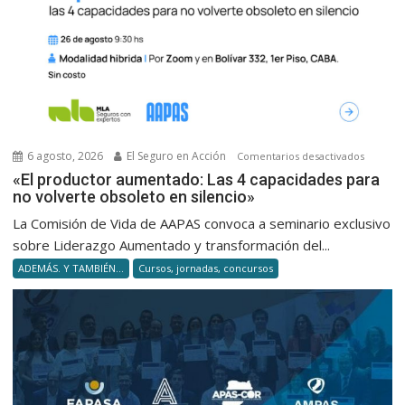
6 agosto, 2026
El Seguro en Acción
en
Comentarios desactivados
«El
«El productor aumentado: Las 4 capacidades para
no volverte obsoleto en silencio»
product
aumenta
La Comisión de Vida de AAPAS convoca a seminario exclusivo
Las
sobre Liderazgo Aumentado y transformación del...
4
ADEMÁS. Y TAMBIÉN...
Cursos, jornadas, concursos
capacid
para
no
volverte
obsolet
en
silencio