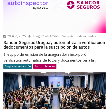
una
cultura
de
donació
voluntar
y
habitual
29 julio, 2026
El Seguro en Acción
en
Comentarios desactivados
Sancor
Sancor Seguros Uruguay automatiza la verificación
dedocumentos para la suscripción de autos
Seguros
Uruguay
El equipo de emisión de la aseguradora incorporó
automatiz
verificación automática de fotos y documentos para la...
la
Empresas en acción
Sancor Seguros
verificaci
dedocum
para
la
suscripci
de
autos