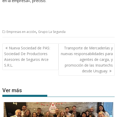
en la empresa», precisó.
,
Empresas en acción
Grupo La Segunda
Navegación
Nueva Sociedad de PAS:
Transporte de Mercaderías y
de
Sociedad De Productores
nuevas responsabilidades para
entradas
Asesores de Seguros Arce
agentes de carga, y
S.R.L.
promoción de las Insurtechs
desde Uruguay.
Ver más