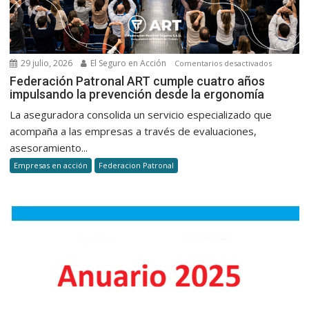
29 julio, 2026
El Seguro en Acción
en
Comentarios desactivados
Federaci
Federación Patronal ART cumple cuatro años
impulsando la prevención desde la ergonomía
Patronal
ART
La aseguradora consolida un servicio especializado que
cumple
acompaña a las empresas a través de evaluaciones,
cuatro
asesoramiento...
años
Empresas en acción
Federacion Patronal
impulsan
la
prevenci
desde
la
ergonomí