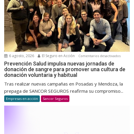
6 agosto, 2026
El Seguro en Acción
en
Comentarios desactivados
Prevenc
Prevención Salud impulsa nuevas jornadas de
donación de sangre para promover una cultura de
Salud
donación voluntaria y habitual
impulsa
nuevas
Tras realizar nuevas campañas en Posadas y Mendoza, la
jornada
prepaga de SANCOR SEGUROS reafirma su compromiso...
de
Empresas en acción
Sancor Seguros
donació
de
sangre
para
promov