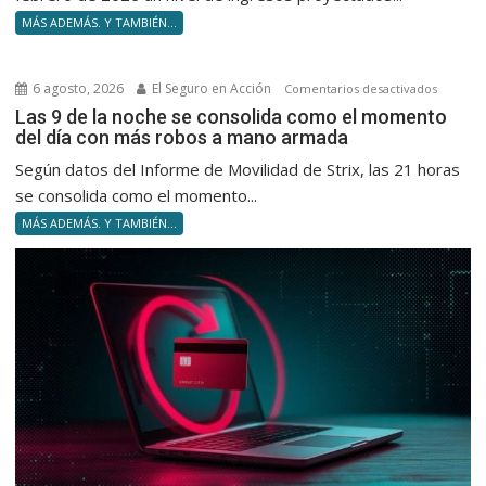
Qué
MÁS ADEMÁS. Y TAMBIÉN...
hay
que
saber
6 agosto, 2026
El Seguro en Acción
en
Comentarios desactivados
antes
Las
Las 9 de la noche se consolida como el momento
de
del día con más robos a mano armada
9
usar
de
Según datos del Informe de Movilidad de Strix, las 21 horas
la
la
se consolida como el momento...
herrami
noche
MÁS ADEMÁS. Y TAMBIÉN...
se
consolid
como
el
momen
del
día
con
más
robos
a