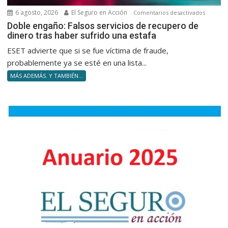
mano
6 agosto, 2026
El Seguro en Acción
en
Comentarios desactivados
armada
Doble
Doble engaño: Falsos servicios de recupero de
dinero tras haber sufrido una estafa
engaño:
Falsos
ESET advierte que si se fue víctima de fraude,
servicio
probablemente ya se esté en una lista...
de
MÁS ADEMÁS. Y TAMBIÉN...
recuper
de
dinero
tras
haber
sufrido
una
estafa