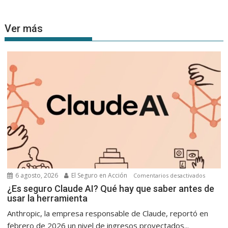
Ver más
6 agosto, 2026
El Seguro en Acción
en
Comentarios desactivados
¿Es
¿Es seguro Claude AI? Qué hay que saber antes de
usar la herramienta
seguro
Claude
Anthropic, la empresa responsable de Claude, reportó en
AI?
febrero de 2026 un nivel de ingresos proyectados...