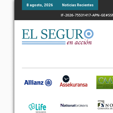
Skip
8 agosto, 2026
Noticias Recientes
to
content
IF-2026-75531417-APN-GE#S