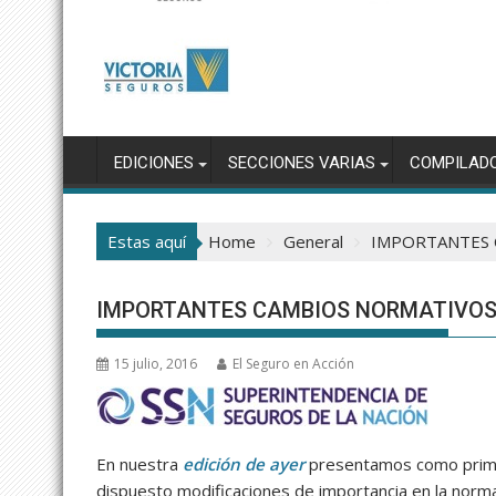
EDICIONES
SECCIONES VARIAS
COMPILAD
Estas aquí
Home
General
IMPORTANTES 
IMPORTANTES CAMBIOS NORMATIVOS
15 julio, 2016
El Seguro en Acción
En nuestra
edición de ayer
presentamos como primic
dispuesto modificaciones de importancia en la normat