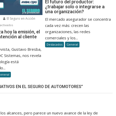
El
El futuro del productor:
¿trabajar solo o integrarse a
futuro
una organización?
del
productor:
6
El Seguro en Acción
El mercado asegurador se concentra
¿trabajar
en
cada vez más: crecen las
activados
solo
Así
za hoy la emisión, el
organizaciones, las redes
o
atención al cliente
se
comerciales y los...
integrarse
agiliza
Destacados
General
a
hoy
evista, Gustavo Bresba,
una
la
DC Sistemas, nos revela
organización?
emisión,
ología está
el
o...
cobro
eneral
y
la
ATIVOS EN EL SEGURO DE AUTOMOTORES”
atención
al
cliente
en
seguros
los alcances, pero parece un nuevo avance de la ley de