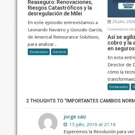
Reaseguro:
Reaseguro: Renovaciones,
Riesgos Catastróficos y la
Renovaciones,
desregulación de Milei
Riesgos
Catastróficos
29 julio, 202
En este episodio entrevistamos a
y
Leonardo Navarro y Gonzalo García,
Comentarios des
la
Así se agili
de Americal Reinsurance Solutions,
desregulación
cobro y la 
para analizar...
de
en seguros
Destacados
General
Milei
En esta entr
Director de 
cómo la tecn
transformand
Destacados
G
2 THOUGHTS TO “IMPORTANTES CAMBIOS NORM
jorge saiz
15 julio, 2016 at 21:16
Esperemos la Resolución para ver 