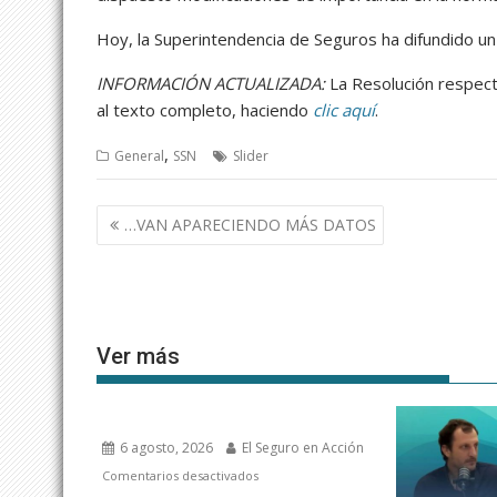
Hoy, la Superintendencia de Seguros ha difundido u
INFORMACIÓN ACTUALIZADA:
La Resolución respecti
al texto completo, haciendo
clic aquí
.
,
General
SSN
Slider
Navegación
…VAN APARECIENDO MÁS DATOS
de
entradas
Ver más
6 agosto, 2026
El Seguro en Acción
en
Comentarios desactivados