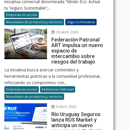
iniciativa comercial denominada “Modo Eco: Activá
tu Seguro Sustentable”,...
Empresas en acción
Novedades de productos y servicios
Seguros Rivadavia
30 abril, 2026
Federación Patronal
ART impulsa un nuevo
espacio de
intercambio sobre
riesgos del trabajo
La iniciativa busca acercar contenidos y
herramientas prácticas a la comunidad profesional,
reforzando su compromiso con...
Empresas en acción
Federacion Patronal
Novedades de productos y servicios
9 abril, 2026
Río Uruguay Seguros
lanza RUS Market y
anticipa un nuevo