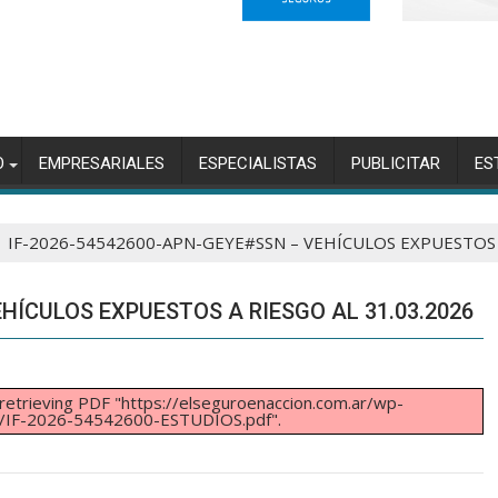
O
EMPRESARIALES
ESPECIALISTAS
PUBLICITAR
ES
IF-2026-54542600-APN-GEYE#SSN – VEHÍCULOS EXPUESTOS A
EHÍCULOS EXPUESTOS A RIESGO AL 31.03.2026
retrieving PDF "https://elseguroenaccion.com.ar/wp-
6/IF-2026-54542600-ESTUDIOS.pdf".