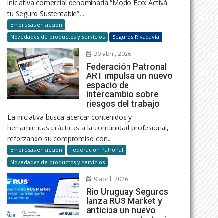
iniciativa comercial denominada “Modo Eco: Activá
tu Seguro Sustentable”,...
Empresas en acción
Novedades de productos y servicios
Seguros Rivadavia
30 abril, 2026
Federación Patronal
ART impulsa un nuevo
espacio de
intercambio sobre
riesgos del trabajo
La iniciativa busca acercar contenidos y
herramientas prácticas a la comunidad profesional,
reforzando su compromiso con...
Empresas en acción
Federacion Patronal
Novedades de productos y servicios
9 abril, 2026
Río Uruguay Seguros
lanza RUS Market y
anticipa un nuevo