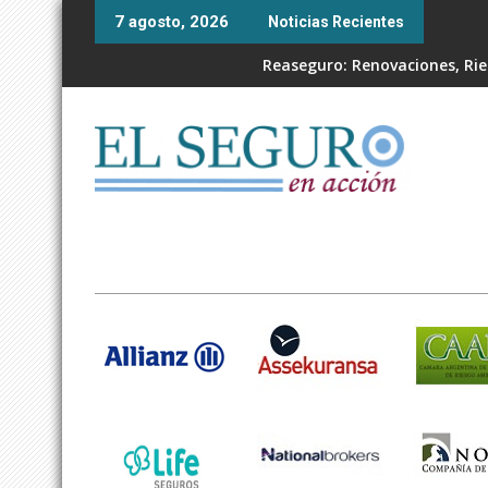
Skip
7 agosto, 2026
Noticias Recientes
to
content
Reaseguro: Renovaciones, Ries
"El productor aumentado: Las