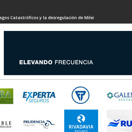
gos Catastróficos y la desregulación de Milei
 4 capacidades para no volverte obsoleto en silencio"