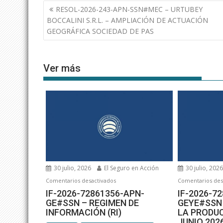
Navegación
RESOL-2026-243-APN-SSN#MEC – URTUBEY
de
BOCCALINI S.R.L. – AMPLIACIÓN DE ACTUACIÓN
entradas
GEOGRÁFICA SOCIEDAD DE PAS
Ver más
30 julio, 2026
El Seguro en Acción
30 julio, 202
en
Comentarios desactivados
Comentarios des
IF-
IF-2026-72861356-APN-
IF-2026-7
GE#SSN – REGIMEN DE
GEYE#SSN 
2026-
INFORMACIÓN (RI)
LA PRODU
72861356-
JUNIO 202