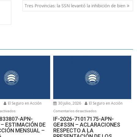
Tres Provincias: la SSN levantó la inhibición de bien
6
El Seguro en Acción
30 julio, 2026
El Seguro en Acción
en
en
activados
Comentarios desactivados
IF-
IF-
2833807-APN-
IF-2026-71017175-APN-
– ESTIMACIÓN DE
GE#SSN – ACLARACIONES
2026-
2026-
CCIÓN MENSUAL –
RESPECTO A LA
72833807-
71017175-
6
PRESENTACIÓN DE LOS