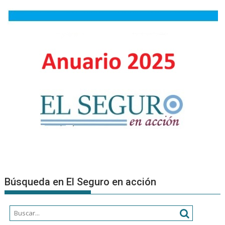
RESPECT
A
LA
PRESENTA
DE
LOS
ESTADOS
CONTABL
AL
30/06/202
Búsqueda en El Seguro en acción