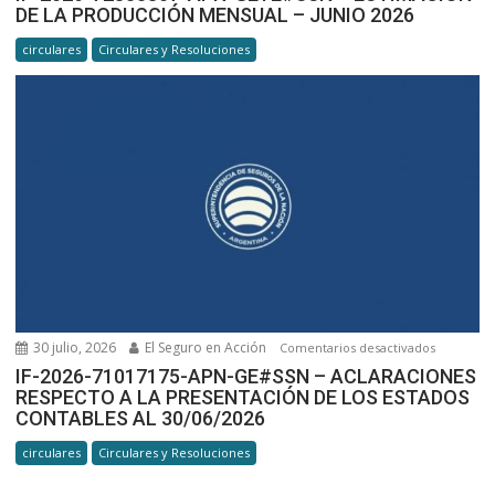
DE LA PRODUCCIÓN MENSUAL – JUNIO 2026
2026-
72833807-
circulares
Circulares y Resoluciones
APN-
GEYE#SSN
ESTIMACI
DE
LA
PRODUCC
MENSUAL
–
JUNIO
2026
30 julio, 2026
El Seguro en Acción
en
Comentarios desactivados
IF-
IF-2026-71017175-APN-GE#SSN – ACLARACIONES
RESPECTO A LA PRESENTACIÓN DE LOS ESTADOS
2026-
CONTABLES AL 30/06/2026
71017175-
APN-
circulares
Circulares y Resoluciones
GE#SSN –
ACLARACI