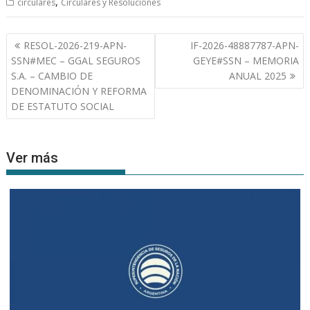
,
circulares
Circulares y Resoluciones
Navegación
RESOL-2026-219-APN-
IF-2026-48887787-APN-
de
SSN#MEC – GGAL SEGUROS
GEYE#SSN – MEMORIA
entradas
S.A. – CAMBIO DE
ANUAL 2025
DENOMINACIÓN Y REFORMA
DE ESTATUTO SOCIAL
Ver más