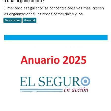
a una organización?
futuro
al
del
El mercado asegurador se concentra cada vez más: crecen
cliente
productor
las organizaciones, las redes comerciales y los...
en
¿trabajar
seguros
Destacados
General
solo
o
integrars
a
una
organizac