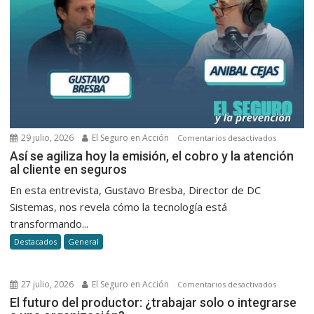
29 julio, 2026
El Seguro en Acción
en
Comentarios desactivados
Así
Así se agiliza hoy la emisión, el cobro y la atención
al cliente en seguros
se
agiliza
En esta entrevista, Gustavo Bresba, Director de DC
hoy
Sistemas, nos revela cómo la tecnología está
la
transformando...
emisión,
Destacados
General
el
cobro
y
27 julio, 2026
El Seguro en Acción
en
Comentarios desactivados
la
El
El futuro del productor: ¿trabajar solo o integrarse
atención