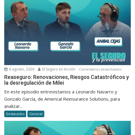
6 agosto, 2026
El Seguro en Acción
en
Comentarios desactivados
Reasegu
Reaseguro: Renovaciones, Riesgos Catastróficos y
la desregulación de Milei
Renovac
Riesgos
En este episodio entrevistamos a Leonardo Navarro y
Catastró
Gonzalo García, de Americal Reinsurance Solutions, para
y
analizar...
la
Destacados
General
desregu
de
Milei