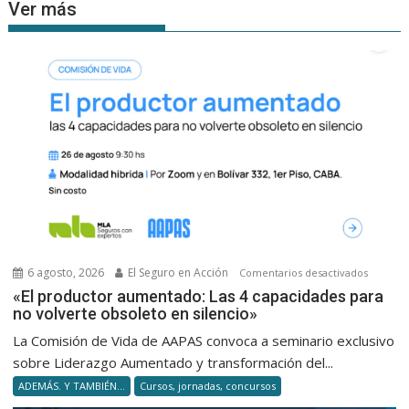
Ver más
6 agosto, 2026
El Seguro en Acción
en
Comentarios desactivados
«El
«El productor aumentado: Las 4 capacidades para
no volverte obsoleto en silencio»
product
aumenta
La Comisión de Vida de AAPAS convoca a seminario exclusivo
Las
sobre Liderazgo Aumentado y transformación del...
4
ADEMÁS. Y TAMBIÉN...
Cursos, jornadas, concursos
capacid