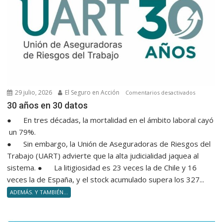
nuevos
Product
Asesore
29 julio, 2026
El Seguro en Acción
en
Comentarios desactivados
30 años e
30 años en 30 datos
● En tres décadas, la mortalidad en el ámbito laboral cayó
un 79%.
● Sin embargo, la Unión de Aseguradoras de Riesgos del
Trabajo (UART) advierte que la alta judicialidad jaquea al
sistema. ● La litigiosidad es 23 veces la de Chile y 16
veces la de España, y el stock acumulado supera los 327...
ADEMÁS. Y TAMBIÉN...