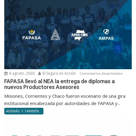
para
no
volverte
obsolet
en
silencio
6 agosto, 2026
El Seguro en Acción
en
Comentarios desactivados
FAPASA
FAPASA llevó al NEA la entrega de diplomas a
nuevos Productores Asesores
llevó
al
Misiones, Corrientes y Chaco fueron escenario de una gira
NEA
institucional encabezada por autoridades de FAPASA y...
la
ADEMÁS. Y TAMBIÉN...
entrega
de
diploma
a