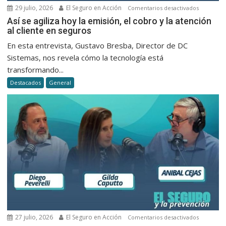
29 julio, 2026
El Seguro en Acción
en
Comentarios desactivados
Así
Así se agiliza hoy la emisión, el cobro y la atención
al cliente en seguros
se
agiliza
En esta entrevista, Gustavo Bresba, Director de DC
hoy
Sistemas, nos revela cómo la tecnología está
la
transformando...
emisión,
Destacados
General
el
cobro
y
la
atención
al
cliente
en
seguros
27 julio, 2026
El Seguro en Acción
en
Comentarios desactivados