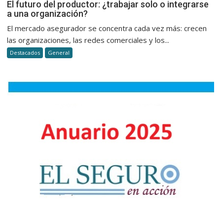
El
El futuro del productor: ¿trabajar solo o integrarse
a una organización?
futuro
del
El mercado asegurador se concentra cada vez más: crecen
productor
las organizaciones, las redes comerciales y los...
¿trabajar
Destacados
General
solo
o
integrars
a
una
organizac