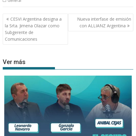
General
Navegación
CESVI Argentina designa a
Nueva interfase de emisión
de
la Srta. Jimena Olazar como
con ALLIANZ Argentina
entradas
Subgerente de
Comunicaciones
Ver más