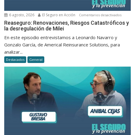
6 agosto, 2026
El Seguro en Acción
en
Comentarios desactivados
Reasegu
Reaseguro: Renovaciones, Riesgos Catastróficos y
la desregulación de Milei
Renovac
Riesgos
En este episodio entrevistamos a Leonardo Navarro y
Catastró
Gonzalo García, de Americal Reinsurance Solutions, para
y
analizar...
la
Destacados
General
desregu
de
Milei