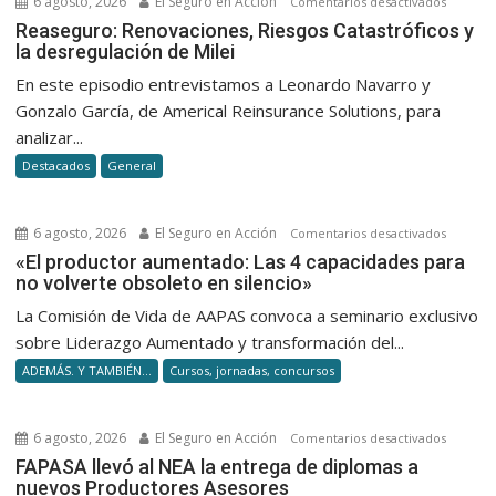
6 agosto, 2026
El Seguro en Acción
en
Comentarios desactivados
Reasegu
Reaseguro: Renovaciones, Riesgos Catastróficos y
la desregulación de Milei
Renovac
Riesgos
En este episodio entrevistamos a Leonardo Navarro y
Catastró
Gonzalo García, de Americal Reinsurance Solutions, para
y
analizar...
la
Destacados
General
desregu
de
Milei
6 agosto, 2026
El Seguro en Acción
en
Comentarios desactivados
«El
«El productor aumentado: Las 4 capacidades para
no volverte obsoleto en silencio»
product
aumenta
La Comisión de Vida de AAPAS convoca a seminario exclusivo
Las
sobre Liderazgo Aumentado y transformación del...
4
ADEMÁS. Y TAMBIÉN...
Cursos, jornadas, concursos
capacid
para
no
6 agosto, 2026
El Seguro en Acción
en
Comentarios desactivados
volverte
FAPASA
FAPASA llevó al NEA la entrega de diplomas a
obsolet
nuevos Productores Asesores
llevó