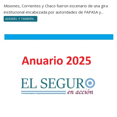
en
al
Misiones, Corrientes y Chaco fueron escenario de una gira
silencio
NEA
institucional encabezada por autoridades de FAPASA y...
la
ADEMÁS. Y TAMBIÉN...
entrega
de
diploma
a
nuevos
Product
Asesore