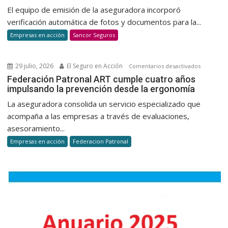
una
Uruguay
El equipo de emisión de la aseguradora incorporó
cultura
automatiz
verificación automática de fotos y documentos para la...
de
la
Empresas en acción
Sancor Seguros
donació
verificaci
voluntar
dedocum
y
para
29 julio, 2026
El Seguro en Acción
en
Comentarios desactivados
habitual
la
Federaci
Federación Patronal ART cumple cuatro años
suscripci
impulsando la prevención desde la ergonomía
Patronal
de
ART
La aseguradora consolida un servicio especializado que
autos
cumple
acompaña a las empresas a través de evaluaciones,
cuatro
asesoramiento...
años
Empresas en acción
Federacion Patronal
impulsan
la
prevenci
desde
la
ergonomí