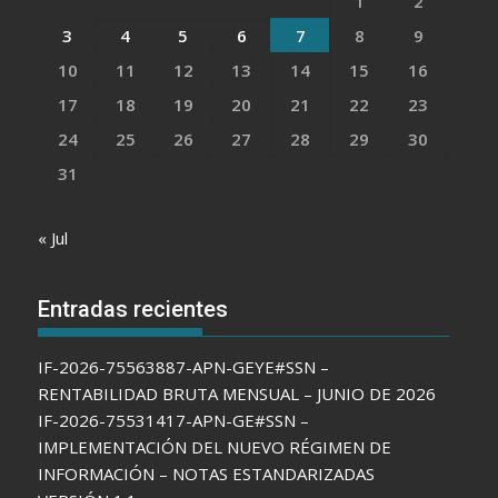
1
2
3
4
5
6
7
8
9
10
11
12
13
14
15
16
17
18
19
20
21
22
23
24
25
26
27
28
29
30
31
« Jul
Entradas recientes
IF-2026-75563887-APN-GEYE#SSN –
RENTABILIDAD BRUTA MENSUAL – JUNIO DE 2026
IF-2026-75531417-APN-GE#SSN –
IMPLEMENTACIÓN DEL NUEVO RÉGIMEN DE
INFORMACIÓN – NOTAS ESTANDARIZADAS