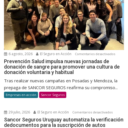
6 agosto, 2026
El Seguro en Acción
en
Comentarios desactivados
Prevenc
Prevención Salud impulsa nuevas jornadas de
donación de sangre para promover una cultura de
Salud
donación voluntaria y habitual
impulsa
nuevas
Tras realizar nuevas campañas en Posadas y Mendoza, la
jornada
prepaga de SANCOR SEGUROS reafirma su compromiso...
de
Empresas en acción
Sancor Seguros
donació
de
sangre
29 julio, 2026
El Seguro en Acción
en
Comentarios desactivados
para
Sancor
Sancor Seguros Uruguay automatiza la verificación
promov
dedocumentos para la suscripción de autos
Seguros