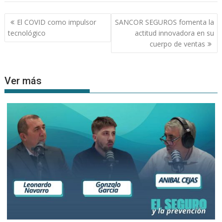
Navegación
El COVID como impulsor
SANCOR SEGUROS fomenta la
de
tecnológico
actitud innovadora en su
entradas
cuerpo de ventas
Ver más