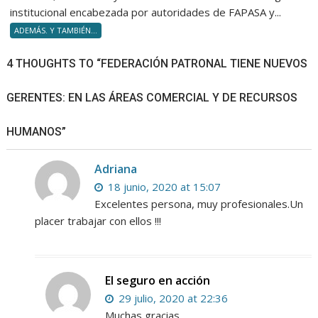
NEA
institucional encabezada por autoridades de FAPASA y...
la
ADEMÁS. Y TAMBIÉN...
entrega
de
4 THOUGHTS TO “FEDERACIÓN PATRONAL TIENE NUEVOS
diploma
a
GERENTES: EN LAS ÁREAS COMERCIAL Y DE RECURSOS
nuevos
Product
Asesore
HUMANOS”
Adriana
18 junio, 2020 at 15:07
Excelentes persona, muy profesionales.Un
placer trabajar con ellos !!!
El seguro en acción
29 julio, 2020 at 22:36
Muchas gracias.