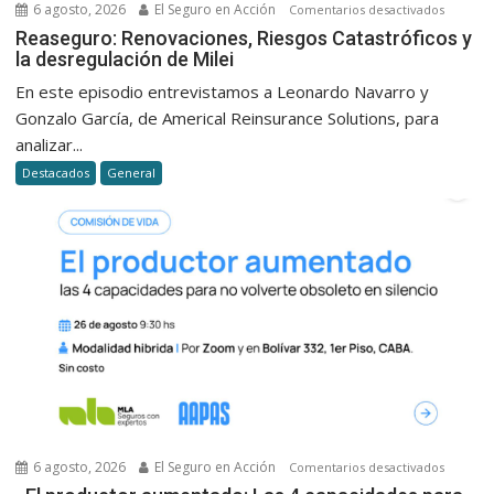
6 agosto, 2026
El Seguro en Acción
en
Comentarios desactivados
Reasegu
Reaseguro: Renovaciones, Riesgos Catastróficos y
la desregulación de Milei
Renovac
Riesgos
En este episodio entrevistamos a Leonardo Navarro y
Catastró
Gonzalo García, de Americal Reinsurance Solutions, para
y
analizar...
la
Destacados
General
desregu
de
Milei
6 agosto, 2026
El Seguro en Acción
en
Comentarios desactivados
«El