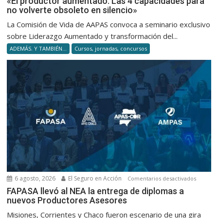
«El productor aumentado: Las 4 capacidades para
no volverte obsoleto en silencio»
product
aumenta
La Comisión de Vida de AAPAS convoca a seminario exclusivo
Las
sobre Liderazgo Aumentado y transformación del...
4
ADEMÁS. Y TAMBIÉN...
Cursos, jornadas, concursos
capacid
para
no
volverte
obsolet
en
silencio
6 agosto, 2026
El Seguro en Acción
en
Comentarios desactivados
FAPASA
FAPASA llevó al NEA la entrega de diplomas a
nuevos Productores Asesores
llevó
al
Misiones, Corrientes y Chaco fueron escenario de una gira