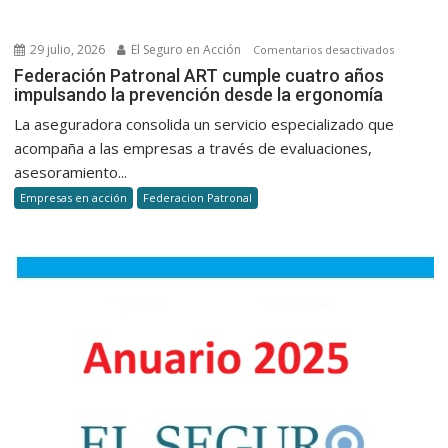
dedocum
para
29 julio, 2026
El Seguro en Acción
en
Comentarios desactivados
la
Federaci
Federación Patronal ART cumple cuatro años
suscripci
impulsando la prevención desde la ergonomía
Patronal
de
ART
La aseguradora consolida un servicio especializado que
autos
cumple
acompaña a las empresas a través de evaluaciones,
cuatro
asesoramiento...
años
Empresas en acción
Federacion Patronal
impulsan
la
prevenci
desde
la
ergonomí