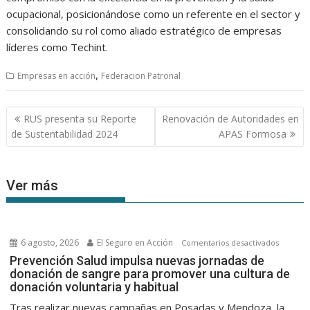
ocupacional, posicionándose como un referente en el sector y
consolidando su rol como aliado estratégico de empresas
líderes como Techint.
,
Empresas en acción
Federacion Patronal
Navegación
RUS presenta su Reporte
Renovación de Autoridades en
de
de Sustentabilidad 2024
APAS Formosa
entradas
Ver más
6 agosto, 2026
El Seguro en Acción
en
Comentarios desactivados
Prevenc
Prevención Salud impulsa nuevas jornadas de
donación de sangre para promover una cultura de
Salud
donación voluntaria y habitual
impulsa
nuevas
Tras realizar nuevas campañas en Posadas y Mendoza, la