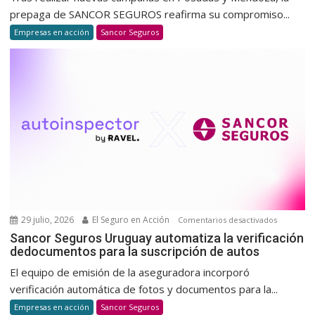
jornada
prepaga de SANCOR SEGUROS reafirma su compromiso...
de
Empresas en acción
Sancor Seguros
donació
de
sangre
para
promov
una
cultura
de
donació
voluntar
y
habitual
29 julio, 2026
El Seguro en Acción
en
Comentarios desactivados
Sancor
Sancor Seguros Uruguay automatiza la verificación
dedocumentos para la suscripción de autos
Seguros
Uruguay
El equipo de emisión de la aseguradora incorporó
automatiz
verificación automática de fotos y documentos para la...
la
Empresas en acción
Sancor Seguros
verificaci