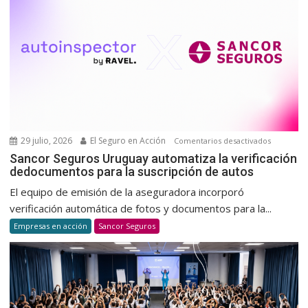
para
promov
una
cultura
de
donació
voluntar
y
habitual
29 julio, 2026
El Seguro en Acción
en
Comentarios desactivados
Sancor
Sancor Seguros Uruguay automatiza la verificación
dedocumentos para la suscripción de autos
Seguros
Uruguay
El equipo de emisión de la aseguradora incorporó
automatiz
verificación automática de fotos y documentos para la...
la
Empresas en acción
Sancor Seguros
verificaci
dedocum
para
la
suscripci
de