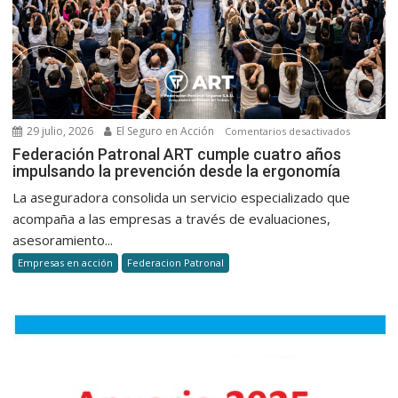
autos
29 julio, 2026
El Seguro en Acción
en
Comentarios desactivados
Federaci
Federación Patronal ART cumple cuatro años
impulsando la prevención desde la ergonomía
Patronal
ART
La aseguradora consolida un servicio especializado que
cumple
acompaña a las empresas a través de evaluaciones,
cuatro
asesoramiento...
años
Empresas en acción
Federacion Patronal
impulsan
la
prevenci
desde
la
ergonomí