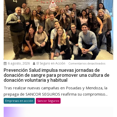
6 agosto, 2026
El Seguro en Acción
en
Comentarios desactivados
Prevenc
Prevención Salud impulsa nuevas jornadas de
donación de sangre para promover una cultura de
Salud
donación voluntaria y habitual
impulsa
nuevas
Tras realizar nuevas campañas en Posadas y Mendoza, la
jornada
prepaga de SANCOR SEGUROS reafirma su compromiso...
de
Empresas en acción
Sancor Seguros
donació
de
sangre