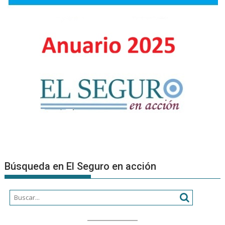
a
nuevos
Product
Asesore
Búsqueda en El Seguro en acción