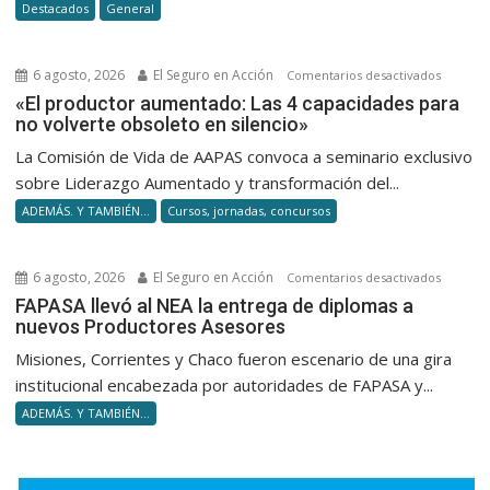
Destacados
General
desregu
de
Milei
6 agosto, 2026
El Seguro en Acción
en
Comentarios desactivados
«El
«El productor aumentado: Las 4 capacidades para
no volverte obsoleto en silencio»
product
aumenta
La Comisión de Vida de AAPAS convoca a seminario exclusivo
Las
sobre Liderazgo Aumentado y transformación del...
4
ADEMÁS. Y TAMBIÉN...
Cursos, jornadas, concursos
capacid
para
no
6 agosto, 2026
El Seguro en Acción
en
Comentarios desactivados
volverte
FAPASA
FAPASA llevó al NEA la entrega de diplomas a
obsolet
nuevos Productores Asesores
llevó
en
al
Misiones, Corrientes y Chaco fueron escenario de una gira
silencio
NEA
institucional encabezada por autoridades de FAPASA y...
la
ADEMÁS. Y TAMBIÉN...
entrega
de
diploma