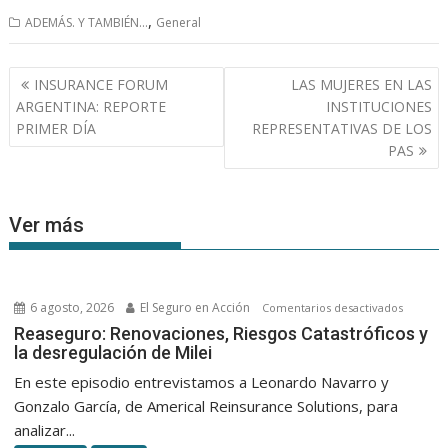
,
ADEMÁS. Y TAMBIÉN...
General
Navegación
INSURANCE FORUM
LAS MUJERES EN LAS
de
ARGENTINA: REPORTE
INSTITUCIONES
entradas
PRIMER DÍA
REPRESENTATIVAS DE LOS
PAS
Ver más
6 agosto, 2026
El Seguro en Acción
en
Comentarios desactivados
Reasegu
Reaseguro: Renovaciones, Riesgos Catastróficos y
la desregulación de Milei
Renovac
Riesgos
En este episodio entrevistamos a Leonardo Navarro y
Catastró
Gonzalo García, de Americal Reinsurance Solutions, para
y
analizar...
la