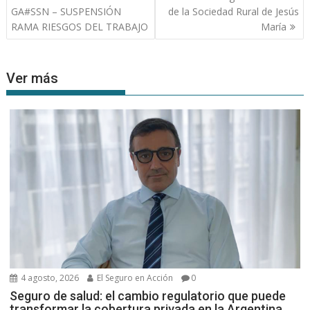
de
GA#SSN – SUSPENSIÓN
de la Sociedad Rural de Jesús
entradas
RAMA RIESGOS DEL TRABAJO
María
Ver más
4 agosto, 2026
El Seguro en Acción
0
Seguro de salud: el cambio regulatorio que puede
transformar la cobertura privada en la Argentina