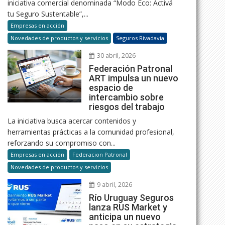
iniciativa comercial denominada “Modo Eco: Activá
tu Seguro Sustentable”,...
Empresas en acción
Novedades de productos y servicios
Seguros Rivadavia
30 abril, 2026
Federación Patronal
ART impulsa un nuevo
espacio de
intercambio sobre
riesgos del trabajo
La iniciativa busca acercar contenidos y
herramientas prácticas a la comunidad profesional,
reforzando su compromiso con...
Empresas en acción
Federacion Patronal
Novedades de productos y servicios
9 abril, 2026
Río Uruguay Seguros
lanza RUS Market y
anticipa un nuevo