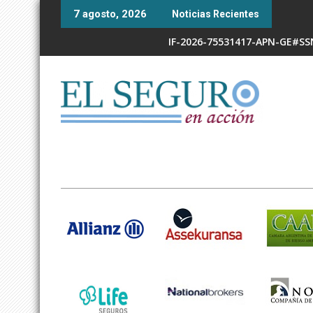
Skip
7 agosto, 2026
Noticias Recientes
to
content
IF-2026-75531417-APN-GE#S