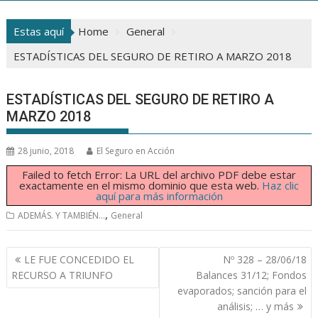
Estas aquí
Home
General
ESTADÍSTICAS DEL SEGURO DE RETIRO A MARZO 2018
ESTADÍSTICAS DEL SEGURO DE RETIRO A
MARZO 2018
28 junio, 2018
El Seguro en Acción
Failed to fetch Error: La URL del archivo PDF debe estar
exactamente en el mismo dominio que esta web.
Haz clic
aquí para más información
,
ADEMÁS. Y TAMBIÉN...
General
Navegación
LE FUE CONCEDIDO EL
Nº 328 – 28/06/18
de
RECURSO A TRIUNFO
Balances 31/12; Fondos
entradas
evaporados; sanción para el
análisis; … y más