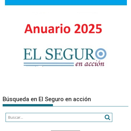
a
nuevos
Product
Asesore
Búsqueda en El Seguro en acción