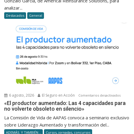
Gonzalo García, de Americal Reinsurance Solutions, para
y
analizar...
la
Destacados
General
desregu
de
Milei
6 agosto, 2026
El Seguro en Acción
en
Comentarios desactivados
«El
«El productor aumentado: Las 4 capacidades para
no volverte obsoleto en silencio»
product
aumenta
La Comisión de Vida de AAPAS convoca a seminario exclusivo
Las
sobre Liderazgo Aumentado y transformación del...
4
ADEMÁS. Y TAMBIÉN...
Cursos, jornadas, concursos