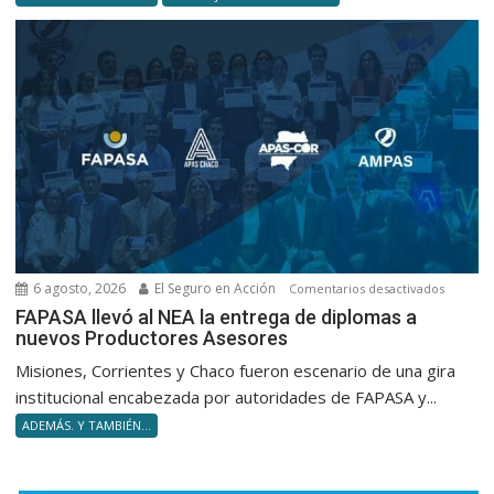
capacid
para
no
volverte
obsolet
en
silencio
6 agosto, 2026
El Seguro en Acción
en
Comentarios desactivados
FAPASA
FAPASA llevó al NEA la entrega de diplomas a
nuevos Productores Asesores
llevó
al
Misiones, Corrientes y Chaco fueron escenario de una gira
NEA
institucional encabezada por autoridades de FAPASA y...
la
ADEMÁS. Y TAMBIÉN...
entrega
de
diploma