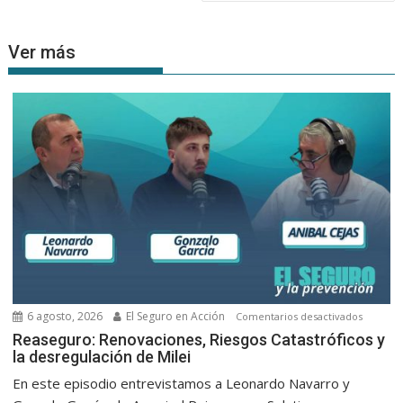
Ver más
6 agosto, 2026
El Seguro en Acción
en
Comentarios desactivados
Reasegu
Reaseguro: Renovaciones, Riesgos Catastróficos y
la desregulación de Milei
Renovac
Riesgos
En este episodio entrevistamos a Leonardo Navarro y
Catastró