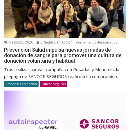
6 agosto, 2026
El Seguro en Acción
en
Comentarios desactivados
Prevenc
Prevención Salud impulsa nuevas jornadas de
donación de sangre para promover una cultura de
Salud
donación voluntaria y habitual
impulsa
nuevas
Tras realizar nuevas campañas en Posadas y Mendoza, la
jornada
prepaga de SANCOR SEGUROS reafirma su compromiso...
de
Empresas en acción
Sancor Seguros
donació
de
sangre
para
promov
una
cultura