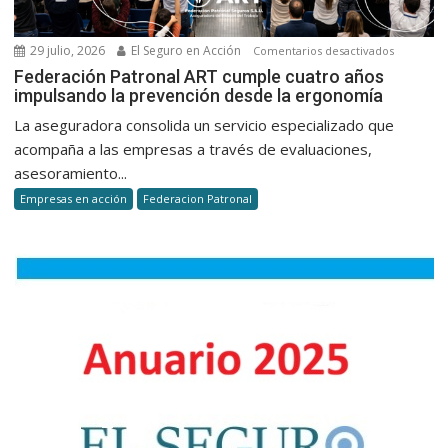
29 julio, 2026
El Seguro en Acción
en
Comentarios desactivados
Federaci
Federación Patronal ART cumple cuatro años
impulsando la prevención desde la ergonomía
Patronal
ART
La aseguradora consolida un servicio especializado que
cumple
acompaña a las empresas a través de evaluaciones,
cuatro
asesoramiento...
años
Empresas en acción
Federacion Patronal
impulsan
la
prevenci
desde
la
ergonomí