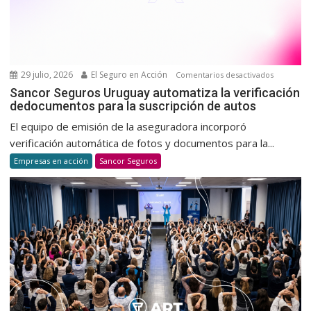
de
donació
voluntar
y
habitual
29 julio, 2026
El Seguro en Acción
en
Comentarios desactivados
Sancor
Sancor Seguros Uruguay automatiza la verificación
dedocumentos para la suscripción de autos
Seguros
Uruguay
El equipo de emisión de la aseguradora incorporó
automatiz
verificación automática de fotos y documentos para la...
la
Empresas en acción
Sancor Seguros
verificaci
dedocum
para
la
suscripci
de
autos