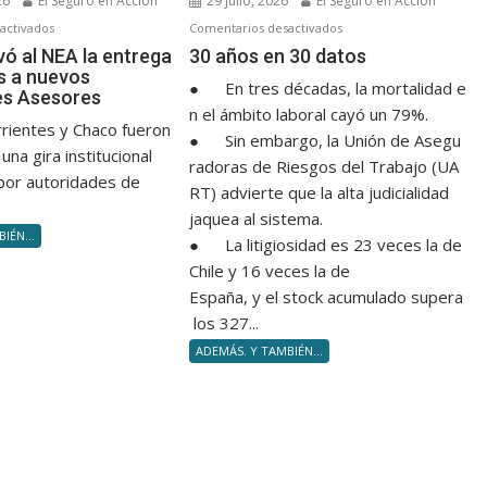
26
El Seguro en Acción
29 julio, 2026
El Seguro en Acción
en
en
activados
Comentarios desactivados
FAPASA
30 años en 30 datos
vó al NEA la entrega
30 años en 30 datos
s a nuevos
llevó
● En tres décadas, la mortalidad e
es Asesores
al
n el ámbito laboral cayó un 79%.
NEA
rrientes y Chaco fueron
● Sin embargo, la Unión de Asegu
la
una gira institucional
radoras de Riesgos del Trabajo (UA
entrega
por autoridades de
RT) advierte que la alta judicialidad
de
jaquea al sistema.
diplomas
IÉN...
a
● La litigiosidad es 23 veces la de
nuevos
Chile y 16 veces la de
Productores
España, y el stock acumulado supera
Asesores
los 327...
ADEMÁS. Y TAMBIÉN...