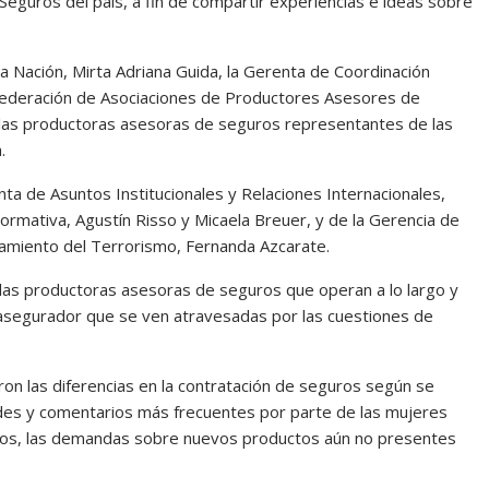
eguros del país, a fin de compartir experiencias e ideas sobre
 Nación, Mirta Adriana Guida, la Gerenta de Coordinación
 Federación de Asociaciones de Productores Asesores de
 las productoras asesoras de seguros representantes de las
.
a de Asuntos Institucionales y Relaciones Internacionales,
rmativa, Agustín Risso y Micaela Breuer, y de la Gerencia de
iamiento del Terrorismo, Fernanda Azcarate.
n las productoras asesoras de seguros que operan a lo largo y
 asegurador que se ven atravesadas por las cuestiones de
eron las diferencias en la contratación de seguros según se
udes y comentarios más frecuentes por parte de las mujeres
dos, las demandas sobre nuevos productos aún no presentes