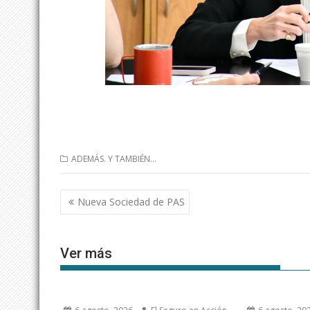
ADEMÁS. Y TAMBIÉN...
Navegación
Nueva Sociedad de PAS
de
entradas
Ver más