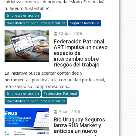
iniciativa comercial denominada “Modo Eco: Activá
tu Seguro Sustentable”,...
Empresas en acción
Novedades de productos y servicios
Seguros Rivadavia
30 abril, 2026
Federación Patronal
ART impulsa un nuevo
espacio de
intercambio sobre
riesgos del trabajo
La iniciativa busca acercar contenidos y
herramientas prácticas a la comunidad profesional,
reforzando su compromiso con...
Empresas en acción
Federacion Patronal
Novedades de productos y servicios
9 abril, 2026
Río Uruguay Seguros
lanza RUS Market y
anticipa un nuevo