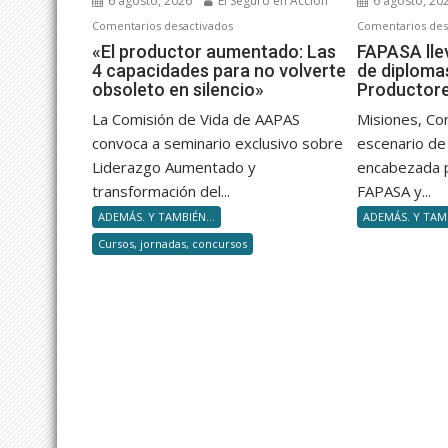
6 agosto, 2026
El Seguro en Acción
6 agosto, 20
en
Comentarios desactivados
Comentarios des
«El
«El productor aumentado: Las
FAPASA lle
4 capacidades para no volverte
de diploma
productor
obsoleto en silencio»
Productor
aumentado:
Las
La Comisión de Vida de AAPAS
Misiones, Co
4
convoca a seminario exclusivo sobre
escenario de 
capacidades
Liderazgo Aumentado y
encabezada 
para
transformación del...
FAPASA y...
no
ADEMÁS. Y TAMBIÉN...
ADEMÁS. Y TAMB
volverte
Cursos, jornadas, concursos
obsoleto
en
silencio»