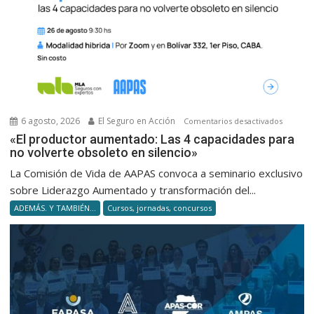
6 agosto, 2026
El Seguro en Acción
en
Comentarios desactivados
«El
«El productor aumentado: Las 4 capacidades para
no volverte obsoleto en silencio»
product
aumenta
La Comisión de Vida de AAPAS convoca a seminario exclusivo
Las
sobre Liderazgo Aumentado y transformación del...
4
ADEMÁS. Y TAMBIÉN...
Cursos, jornadas, concursos
capacid
para
no
volverte
obsolet
en
silencio