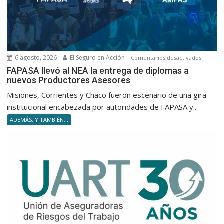
6 agosto, 2026
El Seguro en Acción
en
Comentarios desactivados
FAPASA
FAPASA llevó al NEA la entrega de diplomas a
nuevos Productores Asesores
llevó
al
Misiones, Corrientes y Chaco fueron escenario de una gira
NEA
institucional encabezada por autoridades de FAPASA y...
la
ADEMÁS. Y TAMBIÉN...
entrega
de
diploma
a
nuevos
Product
Asesore