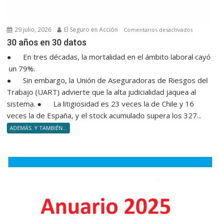
29 julio, 2026
El Seguro en Acción
en
Comentarios desactivados
30 años e
30 años en 30 datos
● En tres décadas, la mortalidad en el ámbito laboral cayó
un 79%.
● Sin embargo, la Unión de Aseguradoras de Riesgos del
Trabajo (UART) advierte que la alta judicialidad jaquea al
sistema. ● La litigiosidad es 23 veces la de Chile y 16
veces la de España, y el stock acumulado supera los 327...
ADEMÁS. Y TAMBIÉN...