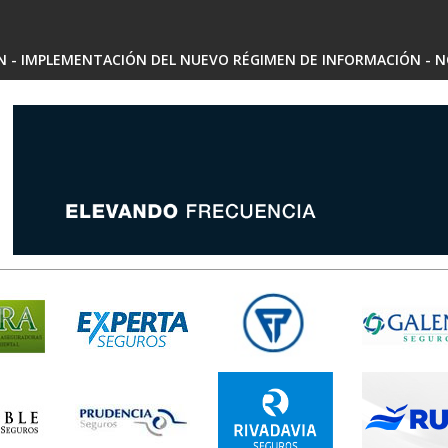
SN - IMPLEMENTACIÓN DEL NUEVO RÉGIMEN DE INFORMACIÓN - N
 - ARIADNA MARIEL SARRALDE - INSCRIPCIÓN RAE