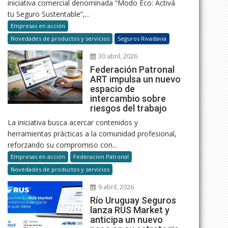
iniciativa comercial denominada “Modo Eco: Activá
tu Seguro Sustentable”,...
Empresas en acción
Novedades de productos y servicios
Seguros Rivadavia
30 abril, 2026
Federación Patronal
ART impulsa un nuevo
espacio de
intercambio sobre
riesgos del trabajo
La iniciativa busca acercar contenidos y
herramientas prácticas a la comunidad profesional,
reforzando su compromiso con...
Empresas en acción
Federacion Patronal
Novedades de productos y servicios
9 abril, 2026
Río Uruguay Seguros
lanza RUS Market y
anticipa un nuevo