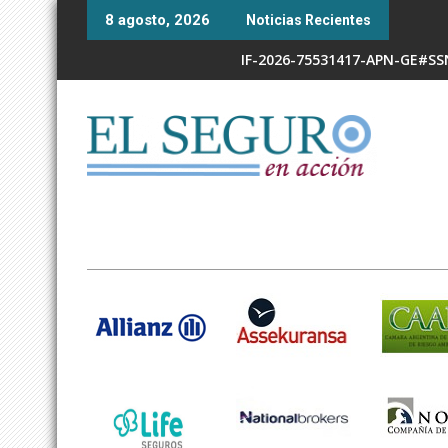
Skip
8 agosto, 2026
Noticias Recientes
to
content
IF-2026-75531417-APN-GE#S
RESOL-2026-338-APN-SSN#MEC