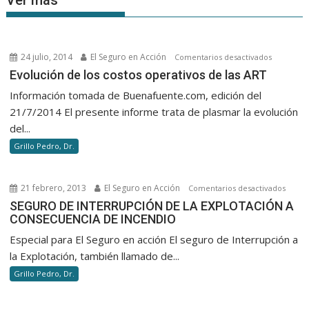
Ver más
24 julio, 2014
El Seguro en Acción
en
Comentarios desactivados
Evolución
Evolución de los costos operativos de las ART
de
Información tomada de Buenafuente.com, edición del
los
21/7/2014 El presente informe trata de plasmar la evolución
costos
del...
operativo
Grillo Pedro, Dr.
de
las
ART
21 febrero, 2013
El Seguro en Acción
en
Comentarios desactivados
SEGU
SEGURO DE INTERRUPCIÓN DE LA EXPLOTACIÓN A
CONSECUENCIA DE INCENDIO
DE
INTER
Especial para El Seguro en acción El seguro de Interrupción a
DE
la Explotación, también llamado de...
LA
Grillo Pedro, Dr.
EXPLO
A
CONSE