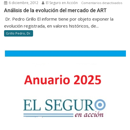
6 diciembre, 2012
El Seguro en Acción
en
Comentarios desactivados
DE
Análi
Análisis de la evolución del mercado de ART
INCEN
de
Dr. Pedro Grillo El informe tiene por objeto exponer la
la
evolución registrada, en valores históricos, de...
evol
Grillo Pedro, Dr.
del
mer
de
ART