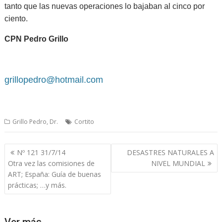
tanto que las nuevas operaciones lo bajaban al cinco por
ciento.
CPN Pedro Grillo
grillopedro@hotmail.com
Grillo Pedro, Dr.
Cortito
Navegación
Nº 121 31/7/14
DESASTRES NATURALES A
de
Otra vez las comisiones de
NIVEL MUNDIAL
entradas
ART; España: Guía de buenas
prácticas; …y más.