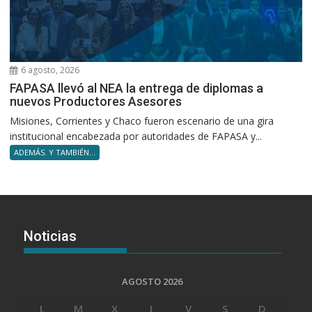
6 agosto, 2026
FAPASA llevó al NEA la entrega de diplomas a
nuevos Productores Asesores
Misiones, Corrientes y Chaco fueron escenario de una gira
institucional encabezada por autoridades de FAPASA y...
ADEMÁS. Y TAMBIÉN...
Noticias
AGOSTO 2026
L
M
X
J
V
S
D