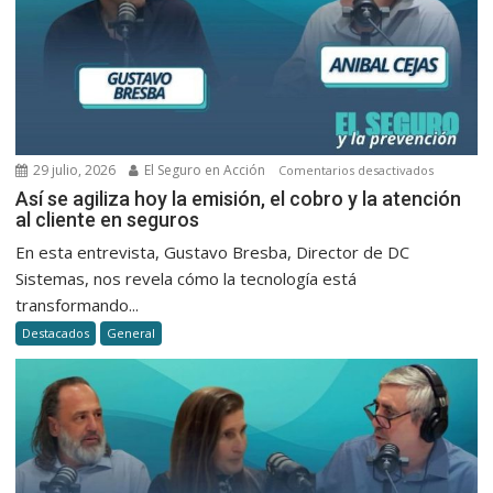
29 julio, 2026
El Seguro en Acción
en
Comentarios desactivados
Así
Así se agiliza hoy la emisión, el cobro y la atención
al cliente en seguros
se
agiliza
En esta entrevista, Gustavo Bresba, Director de DC
hoy
Sistemas, nos revela cómo la tecnología está
la
transformando...
emisión,
Destacados
General
el
cobro
y
la
atención
al
cliente