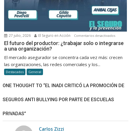
en
seguros
27 julio, 2026
El Seguro en Acción
en
Comentarios desactivados
El
El futuro del productor: ¿trabajar solo o integrarse
a una organización?
futuro
del
El mercado asegurador se concentra cada vez más: crecen
productor
las organizaciones, las redes comerciales y los...
¿trabajar
Destacados
General
solo
o
ONE THOUGHT TO “EL INADI CRITICÓ LA PROMOCIÓN DE
integrars
a
SEGUROS ANTI BULLYING POR PARTE DE ESCUELAS
una
organizac
PRIVADAS”
Carlos Zizzi