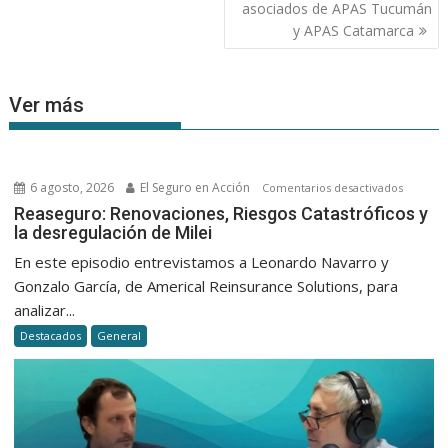
asociados de APAS Tucumán
y APAS Catamarca
Ver más
6 agosto, 2026
El Seguro en Acción
en
Comentarios desactivados
Reasegu
Reaseguro: Renovaciones, Riesgos Catastróficos y
la desregulación de Milei
Renovac
Riesgos
En este episodio entrevistamos a Leonardo Navarro y
Catastró
Gonzalo García, de Americal Reinsurance Solutions, para
y
analizar...
la
Destacados
General
desregu
de
Milei