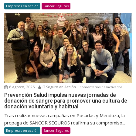
de
Empresas en acción
Sancor Seguros
sus
tradicio
en
un
nuevo
encuent
6 agosto, 2026
El Seguro en Acción
en
Comentarios desactivados
Prevenc
Prevención Salud impulsa nuevas jornadas de
donación de sangre para promover una cultura de
Salud
donación voluntaria y habitual
impulsa
nuevas
Tras realizar nuevas campañas en Posadas y Mendoza, la
jornada
prepaga de SANCOR SEGUROS reafirma su compromiso...
de
Empresas en acción
Sancor Seguros
donació