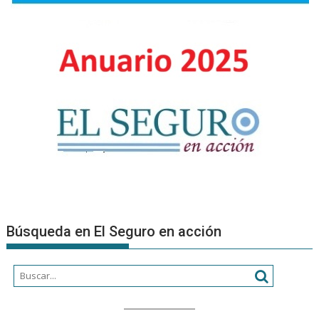
suscripci
de
autos
Búsqueda en El Seguro en acción