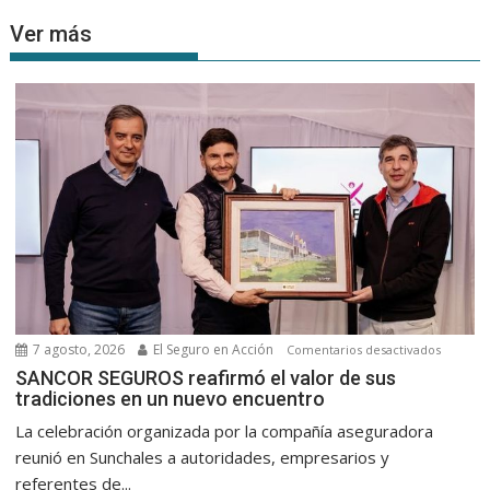
Ver más
7 agosto, 2026
El Seguro en Acción
en
Comentarios desactivados
SANCOR
SANCOR SEGUROS reafirmó el valor de sus
tradiciones en un nuevo encuentro
SEGURO
reafirm
La celebración organizada por la compañía aseguradora
el
reunió en Sunchales a autoridades, empresarios y
valor
referentes de...