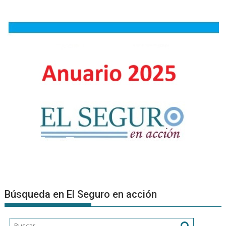
en
una
nueva
final
del
mundo
Búsqueda en El Seguro en acción