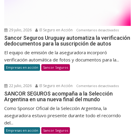
donació
voluntar
y
habitual
29 julio, 2026
El Seguro en Acción
en
Comentarios desactivados
Sancor
Sancor Seguros Uruguay automatiza la verificación
dedocumentos para la suscripción de autos
Seguros
Uruguay
El equipo de emisión de la aseguradora incorporó
automatiz
verificación automática de fotos y documentos para la...
la
Empresas en acción
Sancor Seguros
verificaci
dedocum
para
22 julio, 2026
El Seguro en Acción
en
Comentarios desactivados
la
SANCOR
SANCOR SEGUROS acompaña a la Selección
suscripci
Argentina en una nueva final del mundo
SEGUROS
de
acompañ
Como Sponsor Oficial de la Selección Argentina, la
autos
a
aseguradora estuvo presente durante todo el recorrido
la
del...
Selección
Empresas en acción
Sancor Seguros
Argentina