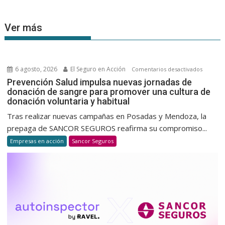
Ver más
6 agosto, 2026
El Seguro en Acción
en
Comentarios desactivados
Prevenc
Prevención Salud impulsa nuevas jornadas de
donación de sangre para promover una cultura de
Salud
donación voluntaria y habitual
impulsa
nuevas
Tras realizar nuevas campañas en Posadas y Mendoza, la
jornada
prepaga de SANCOR SEGUROS reafirma su compromiso...
de
Empresas en acción
Sancor Seguros
donació
de
sangre
para
promov
una
cultura
de