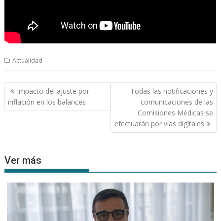
Actualidad
Navegación
Impacto del ajuste por
Todas las notificaciones y
de
inflación en los balances
comunicaciones de las
entradas
Comisiones Médicas se
efectuarán por vías digitales
Ver más