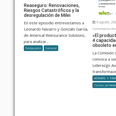
Reaseguro:
Reaseguro: Renovaciones,
Riesgos Catastróficos y la
Renovaciones,
desregulación de Milei
Riesgos
Catastróficos
6 agosto, 20
En este episodio entrevistamos a
y
Leonardo Navarro y Gonzalo García,
Comentarios des
la
«El produc
de Americal Reinsurance Solutions,
desregulación
4 capacida
para analizar...
de
obsoleto en
Destacados
General
Milei
La Comisión 
convoca a se
Liderazgo A
transformació
ADEMÁS. Y TAMB
Cursos, jornada