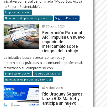
iniciativa comercial denominada “Modo Eco: Activá
tu Seguro Sustentable”,...
Empresas en acción
Novedades de productos y servicios
Seguros Rivadavia
30 abril, 2026
Federación Patronal
ART impulsa un nuevo
espacio de
intercambio sobre
riesgos del trabajo
La iniciativa busca acercar contenidos y
herramientas prácticas a la comunidad profesional,
reforzando su compromiso con...
Empresas en acción
Federacion Patronal
Novedades de productos y servicios
9 abril, 2026
Río Uruguay Seguros
lanza RUS Market y
anticipa un nuevo