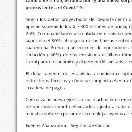
cambio de timón, estanflación, y una nueva sorp
preexistentes: el Covid-19.
Según los datos proyectados del departamento de 
apenas superando los $ 7.800 millones de prima, d
25%. Con una inflación acumulada en el mismo p
superaría el 30%, el negocio de las fianzas recibi
cuarentena. Frente a un volumen de operaciones ce
reducción (-40%) de sus emisiones el último trim
literal parate económico y el neto perfil sanitarista c
El departamento de estadísticas continúa recopila
estructuras técnicas y cómo se comporta el estrat
la cadena de pagos.
Comienza un nuevo ejercicio con muchos interrogant
de operación remota. Afianzadora, junto a todo el
muestra solidez a pesar de la compleja coyuntura re
Fuente: Afianzadora – Seguros de Caución