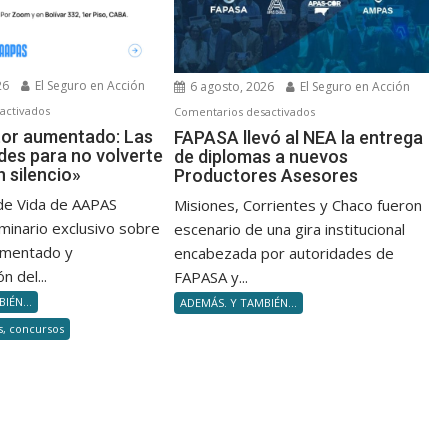
26
El Seguro en Acción
6 agosto, 2026
El Seguro en Acción
en
en
activados
Comentarios desactivados
«El
FAPASA
tor aumentado: Las
FAPASA llevó al NEA la entrega
des para no volverte
de diplomas a nuevos
productor
llevó
 silencio»
Productores Asesores
aumentado:
al
Las
NEA
de Vida de AAPAS
Misiones, Corrientes y Chaco fueron
4
la
minario exclusivo sobre
escenario de una gira institucional
capacidades
entrega
umentado y
encabezada por autoridades de
para
de
n del...
FAPASA y...
no
diplomas
IÉN...
ADEMÁS. Y TAMBIÉN...
volverte
a
s, concursos
obsoleto
nuevos
en
Productores
silencio»
Asesores