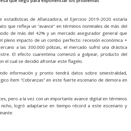
resa que llegó para exponenciar los problemas
estadísticas de Afianzadora, el Ejercicio 2019-2020 estaría
ato que refleja un “avance” en términos nominales de más del
eriodo de más del 42% y un mercado asegurador general que
ó el pleno impacto de un combo perfecto: recesión económica +
rcano a las 300.000 pólizas, el mercado sufrió una drástica
estre. El efecto cuarentena comenzó a golpear, producto del
on el cual se decidió afrontar este flagelo.
ndo información y pronto tendrá datos sobre siniestralidad,
égico ítem “Cobranzas” en este fuerte escenario de demora en
es, pero a la vez con un importante avance digital en términos
 nicho, logró adaptarse en tiempo récord a este escenario y
inante.