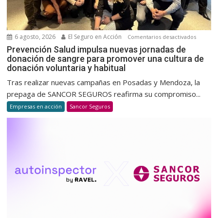
6 agosto, 2026
El Seguro en Acción
en
Comentarios desactivados
Prevenc
Prevención Salud impulsa nuevas jornadas de
donación de sangre para promover una cultura de
Salud
donación voluntaria y habitual
impulsa
nuevas
Tras realizar nuevas campañas en Posadas y Mendoza, la
jornada
prepaga de SANCOR SEGUROS reafirma su compromiso...
de
Empresas en acción
Sancor Seguros
donació
de
sangre
para
promov
una
cultura
de
donació
voluntar