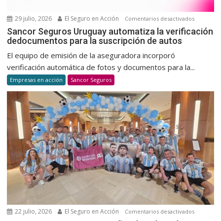
y
habitual
29 julio, 2026
El Seguro en Acción
en
Comentarios desactivados
Sancor
Sancor Seguros Uruguay automatiza la verificación
dedocumentos para la suscripción de autos
Seguros
Uruguay
El equipo de emisión de la aseguradora incorporó
automatiz
verificación automática de fotos y documentos para la...
la
Empresas en acción
Sancor Seguros
verificaci
dedocum
para
la
suscripci
de
autos
22 julio, 2026
El Seguro en Acción
en
Comentarios desactivados