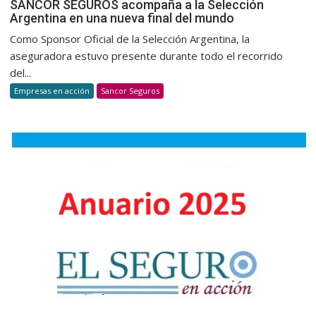
SANCOR
SANCOR SEGUROS acompaña a la Selección
Argentina en una nueva final del mundo
SEGUROS
acompañ
Como Sponsor Oficial de la Selección Argentina, la
a
aseguradora estuvo presente durante todo el recorrido
la
del...
Selección
Empresas en acción
Sancor Seguros
Argentina
en
una
nueva
final
del
mundo