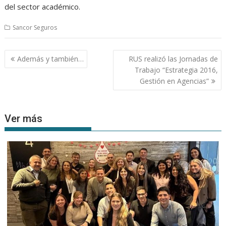
del sector académico.
Sancor Seguros
Navegación
Además y también…
RUS realizó las Jornadas de
de
Trabajo “Estrategia 2016,
entradas
Gestión en Agencias”
Ver más