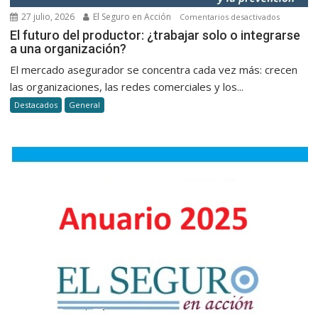
27 julio, 2026
El Seguro en Acción
en
Comentarios desactivados
El
El futuro del productor: ¿trabajar solo o integrarse
a una organización?
futuro
del
El mercado asegurador se concentra cada vez más: crecen
productor
las organizaciones, las redes comerciales y los...
¿trabajar
Destacados
General
solo
o
integrars
a
una
organizac