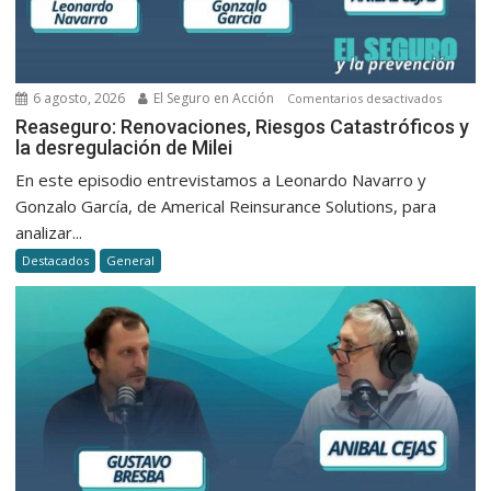
6 agosto, 2026
El Seguro en Acción
en
Comentarios desactivados
Reasegu
Reaseguro: Renovaciones, Riesgos Catastróficos y
la desregulación de Milei
Renovac
Riesgos
En este episodio entrevistamos a Leonardo Navarro y
Catastró
Gonzalo García, de Americal Reinsurance Solutions, para
y
analizar...
la
Destacados
General
desregu
de
Milei