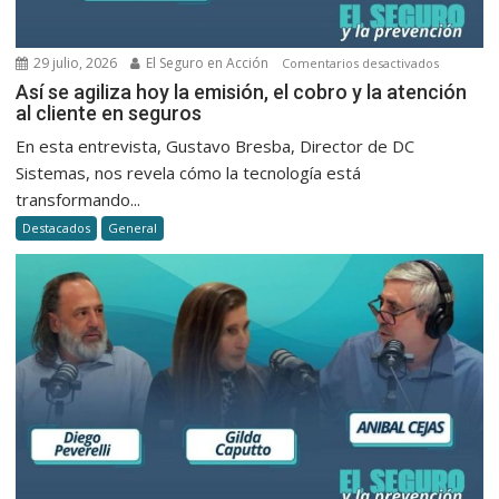
29 julio, 2026
El Seguro en Acción
en
Comentarios desactivados
Así
Así se agiliza hoy la emisión, el cobro y la atención
al cliente en seguros
se
agiliza
En esta entrevista, Gustavo Bresba, Director de DC
hoy
Sistemas, nos revela cómo la tecnología está
la
transformando...
emisión,
Destacados
General
el
cobro
y
la
atención
al
cliente
en
seguros