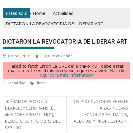
Estas aquí
Home
Actualidad
DICTARON LA REVOCATORIA DE LIDERAR ART
DICTARON LA REVOCATORIA DE LIDERAR ART
19 abril, 2018
El Seguro en Acción
Failed to fetch Error: La URL del archivo PDF debe estar
exactamente en el mismo dominio que esta web.
Haz clic
aquí para más información
Actualidad
Slider
Navegación
ÉRAMOS POCOS, Y
LOS PRODUCTORES FRENTE
de
BLAKSLEY SEÑORANS (EL
A LAS NUEVAS
entradas
«MADOFF ARGENTINO”),
TECNOLOGÍAS: DATOS,
RESULTÓ SER HOMBRE DEL
ALERTAS Y PROPUESTAS
SEGURO…