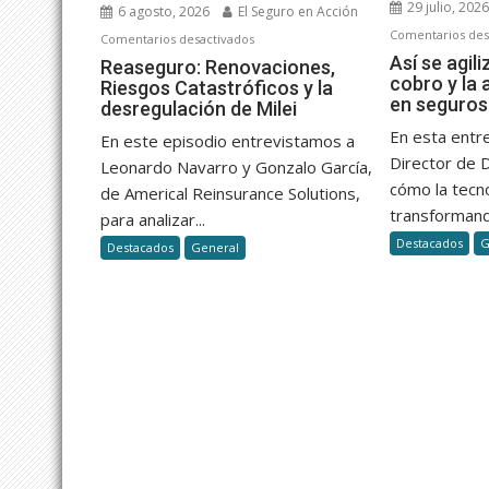
29 julio, 202
6 agosto, 2026
El Seguro en Acción
Comentarios des
en
Comentarios desactivados
Así se agili
Reaseguro:
Reaseguro: Renovaciones,
cobro y la 
Riesgos Catastróficos y la
Renovaciones,
en seguros
desregulación de Milei
Riesgos
Catastróficos
En esta entr
En este episodio entrevistamos a
y
Director de 
Leonardo Navarro y Gonzalo García,
la
cómo la tecn
de Americal Reinsurance Solutions,
desregulación
transformand
para analizar...
de
Destacados
G
Destacados
General
Milei