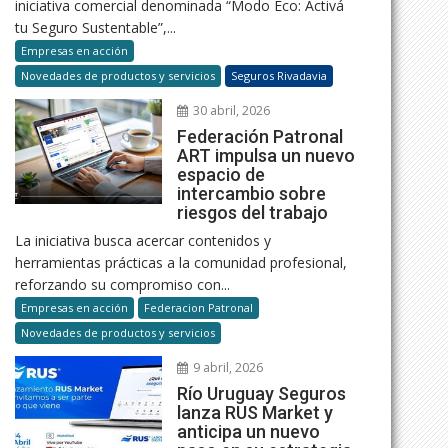
iniciativa comercial denominada “Modo Eco: Activá
tu Seguro Sustentable”,...
Empresas en acción
Novedades de productos y servicios
Seguros Rivadavia
30 abril, 2026
Federación Patronal
ART impulsa un nuevo
espacio de
intercambio sobre
riesgos del trabajo
La iniciativa busca acercar contenidos y
herramientas prácticas a la comunidad profesional,
reforzando su compromiso con...
Empresas en acción
Federacion Patronal
Novedades de productos y servicios
9 abril, 2026
Río Uruguay Seguros
lanza RUS Market y
anticipa un nuevo