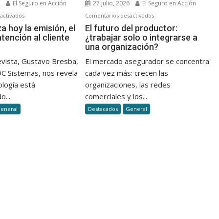
6
El Seguro en Acción
27 julio, 2026
El Seguro en Acción
en
en
activados
Comentarios desactivados
Así
El
za hoy la emisión, el
El futuro del productor:
atención al cliente
¿trabajar solo o integrarse a
se
futuro
una organización?
agiliza
del
hoy
productor:
evista, Gustavo Bresba,
El mercado asegurador se concentra
la
¿trabajar
DC Sistemas, nos revela
cada vez más: crecen las
emisión,
solo
ología está
organizaciones, las redes
el
o
o...
comerciales y los...
cobro
integrarse
eneral
Destacados
General
y
a
la
una
atención
organización?
al
cliente
en
seguros