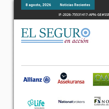
Skip
8 agosto, 2026
Noticias Recientes
to
content
IF-2026-75531417-APN-GE#S