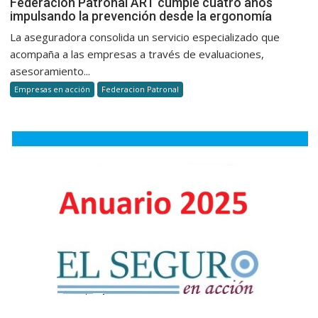
Federación Patronal ART cumple cuatro años
impulsando la prevención desde la ergonomía
Patronal
ART
La aseguradora consolida un servicio especializado que
cumple
acompaña a las empresas a través de evaluaciones,
cuatro
asesoramiento...
años
Empresas en acción
Federacion Patronal
impulsan
la
prevenci
desde
la
ergonomí