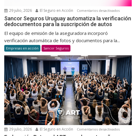
habitual
29 julio, 2026
El Seguro en Acción
en
Comentarios desactivados
Sancor
Sancor Seguros Uruguay automatiza la verificación
dedocumentos para la suscripción de autos
Seguros
Uruguay
El equipo de emisión de la aseguradora incorporó
automatiz
verificación automática de fotos y documentos para la...
la
Empresas en acción
Sancor Seguros
verificaci
dedocum
para
la
suscripci
de
autos
29 julio, 2026
El Seguro en Acción
en
Comentarios desactivados
Federaci