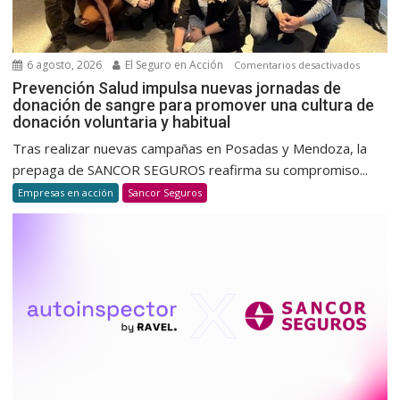
6 agosto, 2026
El Seguro en Acción
en
Comentarios desactivados
Prevenc
Prevención Salud impulsa nuevas jornadas de
donación de sangre para promover una cultura de
Salud
donación voluntaria y habitual
impulsa
nuevas
Tras realizar nuevas campañas en Posadas y Mendoza, la
jornada
prepaga de SANCOR SEGUROS reafirma su compromiso...
de
Empresas en acción
Sancor Seguros
donació
de
sangre
para
promov
una
cultura
de
donació
voluntar
y