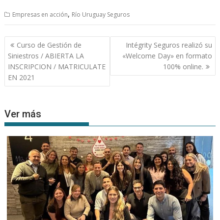
,
Empresas en acción
Río Uruguay Seguros
Navegación
Curso de Gestión de
Intégrity Seguros realizó su
de
Siniestros / ABIERTA LA
«Welcome Day» en formato
entradas
INSCRIPCION / MATRICULATE
100% online.
EN 2021
Ver más