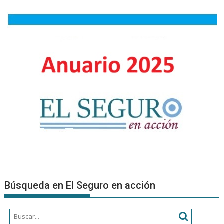
el
Salto
de
Código,
una
fábula
sobre
la
humanidad
en
tiempos
de
algoritmos
Búsqueda en El Seguro en acción