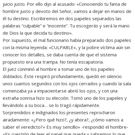
juicio justo. Por ello dijo al acusado: «Conociendo tu fama de
hombre justo y devoto del Señor, vamos a dejar en manos de
él tu destino. Escribiremos en dos papeles separados las
palabras “culpable” e “inocente”. Tu escogerás y será la mano
de Dios la que decida tu destino».
Por supuesto, el mal funcionario había preparado dos papeles
con la misma leyenda: «CULPABLE», y la pobre víctima aún sin
conocer los detalles, se daba cuenta de que el sistema
propuesto era una trampa. No tenía escapatoria.
El juez conminó al hombre a tomar uno de los papeles
doblados. Éste respiró profundamente, quedó en silencio
unos cuantos segundos con los ojos cerrados y cuando la sala
comenzaba ya a impacientarse abrió los ojos, y con una
extraña sonrisa hizo su elección. Tomó uno de los papeles y
llevándolo a su boca… se lo tragó rápidamente.
Sorprendidos e indignados los presentes reprocharon
airadamente: «¿Pero qué hizo?, ¿y ahora?, ¿cómo vamos a
saber el veredicto?» Es muy sencillo» -respondió el hombre-
«Es cuestión de leer el papel que queda y sabremos lo que