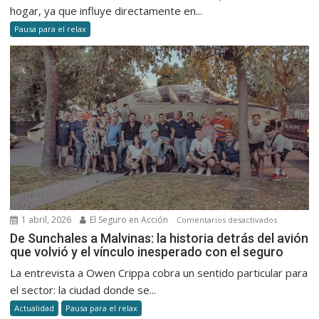
colchón
hogar, ya que influye directamente en...
y
Pausa para el relax
mejorar
tu
descans
todos
los
días
1 abril, 2026
El Seguro en Acción
en
Comentarios desactivados
De
De Sunchales a Malvinas: la historia detrás del avión
que volvió y el vínculo inesperado con el seguro
Sunchales
a
La entrevista a Owen Crippa cobra un sentido particular para
Malvinas:
el sector: la ciudad donde se...
la
Actualidad
Pausa para el relax
historia