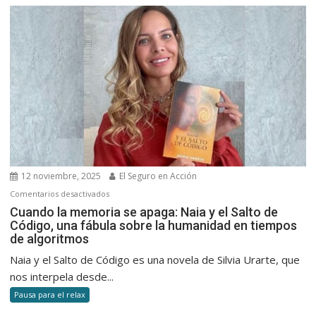
detrás
del
avión
que
volvió
y
el
vínculo
inesperad
con
el
12 noviembre, 2025
El Seguro en Acción
seguro
en
Comentarios desactivados
Cuando
Cuando la memoria se apaga: Naia y el Salto de
Código, una fábula sobre la humanidad en tiempos
la
de algoritmos
memoria
se
Naia y el Salto de Código es una novela de Silvia Urarte, que
apaga:
nos interpela desde...
Naia
Pausa para el relax
y