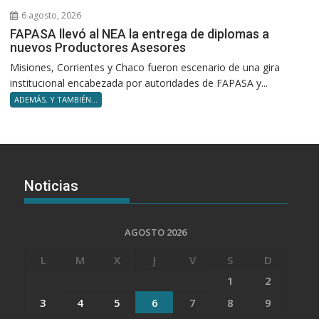
6 agosto, 2026
FAPASA llevó al NEA la entrega de diplomas a
nuevos Productores Asesores
Misiones, Corrientes y Chaco fueron escenario de una gira
institucional encabezada por autoridades de FAPASA y...
ADEMÁS. Y TAMBIÉN...
Noticias
AGOSTO 2026
L
M
X
J
V
S
D
1
2
3
4
5
6
7
8
9