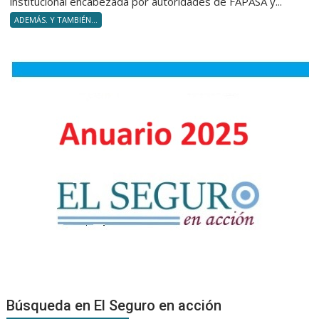
institucional encabezada por autoridades de FAPASA y...
la
ADEMÁS. Y TAMBIÉN...
entrega
de
diploma
a
nuevos
Product
Asesore
Búsqueda en El Seguro en acción