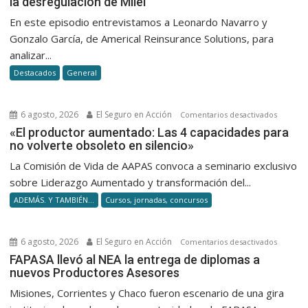
la desregulación de Milei
Renovac
Riesgos
En este episodio entrevistamos a Leonardo Navarro y
Catastró
Gonzalo García, de Americal Reinsurance Solutions, para
y
analizar...
la
Destacados
General
desregu
de
Milei
6 agosto, 2026
El Seguro en Acción
en
Comentarios desactivados
«El
«El productor aumentado: Las 4 capacidades para
no volverte obsoleto en silencio»
product
aumenta
La Comisión de Vida de AAPAS convoca a seminario exclusivo
Las
sobre Liderazgo Aumentado y transformación del...
4
ADEMÁS. Y TAMBIÉN...
Cursos, jornadas, concursos
capacid
para
no
6 agosto, 2026
El Seguro en Acción
en
Comentarios desactivados
volverte
FAPASA
FAPASA llevó al NEA la entrega de diplomas a
obsolet
nuevos Productores Asesores
llevó
en
al
Misiones, Corrientes y Chaco fueron escenario de una gira
silencio
NEA