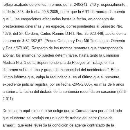
reflejo acabado de ello los informes de fs. 240/241, 740 y, especialmente,
el de fs. 825, de fecha 20-5-2005, por el que la ART de marras da cuenta
que “…las erogaciones efectuadas hasta la fecha, en concepto de
prestaciones dinerarias y en especie, correspondientes al Siniestro Nro.
4876, del Sr. Cordero, Carlos Ramiro D.N.I. Nro. 25.923.448, ascienden a
la suma de $ 82.382,67- (Pesos Ochenta y Dos Mil Trescientos Ochenta
y Dos c/67/100). Respecto de los montos restantes que correspondería
abonar, los mismos no pueden determinarse, hasta tanto la Comisión
Médica Nro. 1 de la Superintendencia de Riesgos el Trabajo emita
dictamen sobre el tipo y grado de incapacidad del accidentado”. Este
último informe que, valga la redundancia, es el último que el presente
expediente judicial registra, por su fecha -20-5-2.005-, es más de 6 años
anterior a la fecha del dictado de la sentencia recurrida en casación (23-6-
2.011).
De lo hasta aquí expuesto se colige que la Cámara tuvo por acreditado
que el evento se produjo en un lugar de trabajo del actor (“sala de
armas”); que éste revestía la condición de agente contratado de la