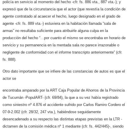
policía en servicio al momento del hecho -cfr. fs. 886 vta., 887 vta.-); y
expresó que de la circunstancia que el actor (que revestía la condición de
agente contratado al acaecer el hecho, luego designado en el grado de
agente -cfr. fs. 889 vta.-) estuviera en la habitación llamada “sala de
armas” no resultaba suficiente para atribuirle alguna culpa en la
producción del hecho “…por cuanto el mismo se encontraba en horario de
servicio y su permanencia en la mentada sala no parece irrazonable o
negligente de conformidad con el informe transcripto anteriormente” (cfr.
fs. 888).
Otro dato importante que se infiere de las constancias de autos es que el
actor se
encontraba amparado por la ART Caja Popular de Ahorros de la Provincia
de Tucumán -PopulART- (cfr. 69/84), la que a su vez había registrado
como siniestro nº 4.876 el accidente sufrido por Carlos Ramiro Cordero el
07-9-2.002 (cfr. 28/32, 247 vta.), habiéndose seguidamente
desencadenado a su respecto las distintas etapas previstas en la LTR -
dictamen de la comisión médica nº 1 mediante (cfr. fs. 442/445)-, siendo