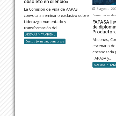
obsoleto en silencio»
aumentado:
Las
6 agosto, 20
La Comisión de Vida de AAPAS
4
convoca a seminario exclusivo sobre
Comentarios des
capacidades
Liderazgo Aumentado y
FAPASA lle
para
de diploma
transformación del...
no
Productor
ADEMÁS. Y TAMBIÉN...
volverte
Misiones, Co
Cursos, jornadas, concursos
obsoleto
escenario de 
en
encabezada 
silencio»
FAPASA y...
ADEMÁS. Y TAMB