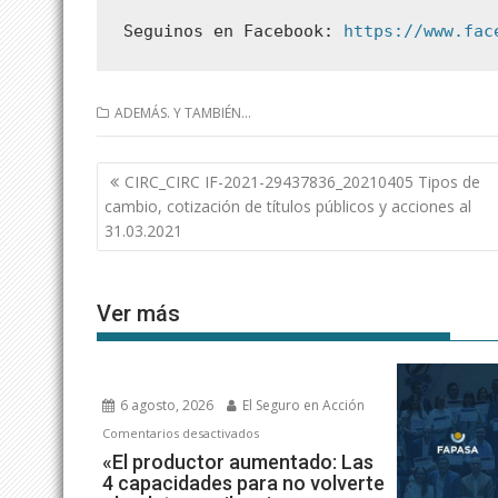
Seguinos en Facebook: 
https://www.fac
ADEMÁS. Y TAMBIÉN...
Navegación
CIRC_CIRC IF-2021-29437836_20210405 Tipos de
de
cambio, cotización de títulos públicos y acciones al
entradas
31.03.2021
Ver más
6 agosto, 2026
El Seguro en Acción
en
Comentarios desactivados
«El
«El productor aumentado: Las
4 capacidades para no volverte
productor