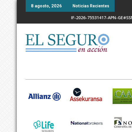
Skip
8 agosto, 2026
Noticias Recientes
to
content
IF-2026-75531417-APN-GE#S