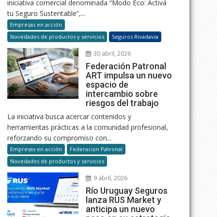
iniciativa comercial denominada “Modo Eco: Activá
tu Seguro Sustentable”,...
Empresas en acción
Novedades de productos y servicios
Seguros Rivadavia
30 abril, 2026
Federación Patronal
ART impulsa un nuevo
espacio de
intercambio sobre
riesgos del trabajo
La iniciativa busca acercar contenidos y
herramientas prácticas a la comunidad profesional,
reforzando su compromiso con...
Empresas en acción
Federacion Patronal
Novedades de productos y servicios
9 abril, 2026
Río Uruguay Seguros
lanza RUS Market y
anticipa un nuevo