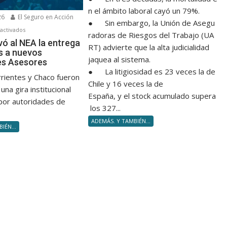
n el ámbito laboral cayó un 79%.
26
El Seguro en Acción
● Sin embargo, la Unión de Asegu
en
activados
radoras de Riesgos del Trabajo (UA
FAPASA
vó al NEA la entrega
RT) advierte que la alta judicialidad
s a nuevos
llevó
jaquea al sistema.
es Asesores
al
● La litigiosidad es 23 veces la de
NEA
rrientes y Chaco fueron
Chile y 16 veces la de
la
una gira institucional
España, y el stock acumulado supera
entrega
por autoridades de
los 327...
de
diplomas
ADEMÁS. Y TAMBIÉN...
IÉN...
a
nuevos
Productores
Asesores