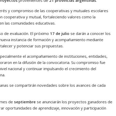
proyectos
provenientes de
21 provincias argentinas
.
interés y compromiso de las cooperativas y mutuales escolares
ón cooperativa y mutual, fortaleciendo valores como la
vo en las comunidades educativas.
o de evaluación. El próximo
17 de julio
se darán a conocer los
 nueva instancia de formación y acompañamiento mediante
rtalecer y potenciar sus propuestas.
pecialmente el acompañamiento de instituciones, entidades,
oraron en la difusión de la convocatoria. Su compromiso fue
ivel nacional y continuar impulsando el crecimiento del
na.
manas se compartirán novedades sobre los avances de cada
l mes de
septiembre
se anunciarán los proyectos ganadores de
r oportunidades de aprendizaje, innovación y participación