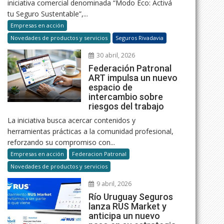
iniciativa comercial denominada “Modo Eco: Activá
tu Seguro Sustentable”,...
Empresas en acción
Novedades de productos y servicios
Seguros Rivadavia
30 abril, 2026
Federación Patronal
ART impulsa un nuevo
espacio de
intercambio sobre
riesgos del trabajo
La iniciativa busca acercar contenidos y
herramientas prácticas a la comunidad profesional,
reforzando su compromiso con...
Empresas en acción
Federacion Patronal
Novedades de productos y servicios
9 abril, 2026
Río Uruguay Seguros
lanza RUS Market y
anticipa un nuevo