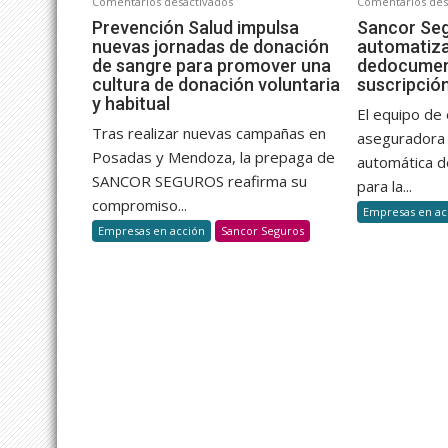
en
Comentarios desactivados
Comentarios des
Prevención
Prevención Salud impulsa
Sancor Se
nuevas jornadas de donación
automatiza 
Salud
de sangre para promover una
dedocumen
impulsa
cultura de donación voluntaria
suscripció
nuevas
y habitual
jornadas
El equipo de 
Tras realizar nuevas campañas en
de
aseguradora 
Posadas y Mendoza, la prepaga de
donación
automática d
de
SANCOR SEGUROS reafirma su
para la...
sangre
compromiso...
Empresas en ac
para
Empresas en acción
Sancor Seguros
promover
una
cultura
de
donación
voluntaria
y
habitual