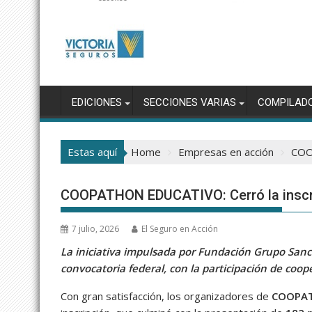
EDICIONES
SECCIONES VARIAS
COMPILAD
Estas aquí
Home
Empresas en acción
COO
COOPATHON EDUCATIVO: Cerró la inscri
7 julio, 2026
El Seguro en Acción
La iniciativa impulsada por Fundación Grupo San
convocatoria federal, con la participación de coop
Con gran satisfacción, los organizadores de
COOPA