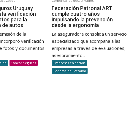
en
en
activados
Comentarios desactivados
Sancor
Federación
guros Uruguay
Federación Patronal ART
la verificación
cumple cuatro años
Seguros
Patronal
tos para la
impulsando la prevención
Uruguay
ART
n de autos
desde la ergonomía
automatiza
cumple
la
cuatro
emisión de la
La aseguradora consolida un servicio
verificación
años
incorporó verificación
especializado que acompaña a las
dedocumentos
impulsando
e fotos y documentos
empresas a través de evaluaciones,
para
la
asesoramiento...
la
prevención
ción
Sancor Seguros
Empresas en acción
suscripción
desde
Federacion Patronal
de
la
autos
ergonomía