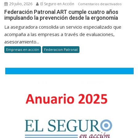
29 julio, 2026
El Seguro en Acción
en
Comentarios desactivados
Federaci
Federación Patronal ART cumple cuatro años
impulsando la prevención desde la ergonomía
Patronal
ART
La aseguradora consolida un servicio especializado que
cumple
acompaña a las empresas a través de evaluaciones,
cuatro
asesoramiento...
años
Empresas en acción
Federacion Patronal
impulsan
la
prevenci
desde
la
ergonomí