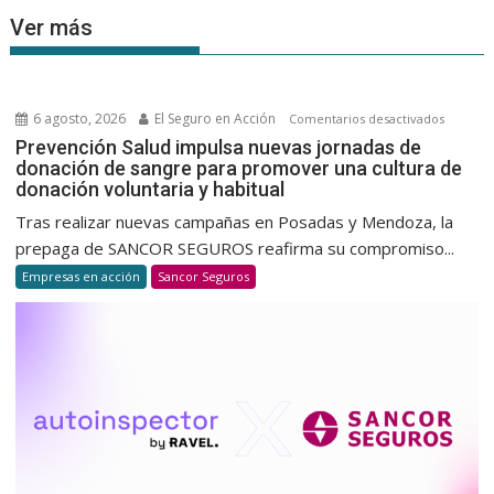
Ver más
6 agosto, 2026
El Seguro en Acción
en
Comentarios desactivados
Prevenc
Prevención Salud impulsa nuevas jornadas de
donación de sangre para promover una cultura de
Salud
donación voluntaria y habitual
impulsa
nuevas
Tras realizar nuevas campañas en Posadas y Mendoza, la
jornada
prepaga de SANCOR SEGUROS reafirma su compromiso...
de
Empresas en acción
Sancor Seguros
donació
de
sangre
para
promov
una
cultura
de
donació