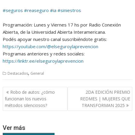
#seguros
#reaseguro
#ia
#siniestros
Programación: Lunes y Viernes 17 hs por Radio Conexión
Abierta, de la Universidad Abierta Interamericana.
Podés apoyar nuestro canal suscribiéndote gratis:
https://youtube.com/@elseguroylaprevencion
Programas anteriores y redes sociales:
https://linktr.ee/elseguroylaprevencion
,
Destacados
General
Navegación
Robo de autos: ¿cómo
2DA EDICIÓN PREMIO
de
funcionan los nuevos
REDMES | MUJERES QUE
entradas
métodos silenciosos?
TRANSFORMAN 2025
Ver más