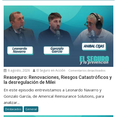
6 agosto, 2026
El Seguro en Acción
en
Comentarios desactivados
Reasegu
Reaseguro: Renovaciones, Riesgos Catastróficos y
la desregulación de Milei
Renovac
Riesgos
En este episodio entrevistamos a Leonardo Navarro y
Catastró
Gonzalo García, de Americal Reinsurance Solutions, para
y
analizar...
la
Destacados
General
desregu
de