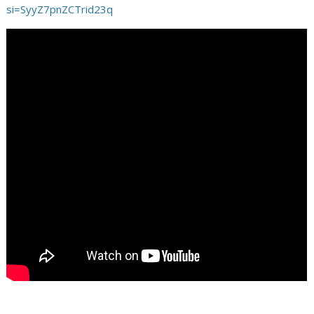
si=SyyZ7pnZCTrid23q