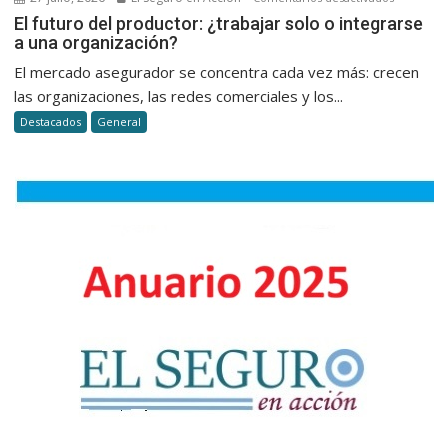
la
El
El futuro del productor: ¿trabajar solo o integrarse
atención
a una organización?
futuro
al
del
El mercado asegurador se concentra cada vez más: crecen
cliente
productor
las organizaciones, las redes comerciales y los...
en
¿trabajar
seguros
Destacados
General
solo
o
integrars
a
una
organizac