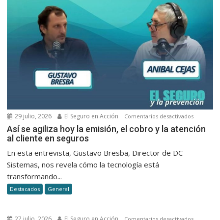
Milei
29 julio, 2026
El Seguro en Acción
en
Comentarios desactivados
Así
Así se agiliza hoy la emisión, el cobro y la atención
al cliente en seguros
se
agiliza
En esta entrevista, Gustavo Bresba, Director de DC
hoy
Sistemas, nos revela cómo la tecnología está
la
transformando...
emisión,
Destacados
General
el
cobro
y
27 julio, 2026
El Seguro en Acción
en
Comentarios desactivados