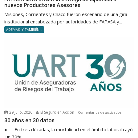
nuevos Productores Asesores
llevó
al
Misiones, Corrientes y Chaco fueron escenario de una gira
NEA
institucional encabezada por autoridades de FAPASA y...
la
ADEMÁS. Y TAMBIÉN...
entrega
de
diploma
a
nuevos
Product
Asesore
29 julio, 2026
El Seguro en Acción
en
Comentarios desactivados
30 años e
30 años en 30 datos
● En tres décadas, la mortalidad en el ámbito laboral cayó
un 79%.