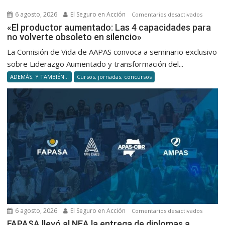
6 agosto, 2026
El Seguro en Acción
en
Comentarios desactivados
«El
«El productor aumentado: Las 4 capacidades para
no volverte obsoleto en silencio»
product
aumenta
La Comisión de Vida de AAPAS convoca a seminario exclusivo
Las
sobre Liderazgo Aumentado y transformación del...
4
ADEMÁS. Y TAMBIÉN...
Cursos, jornadas, concursos
capacid
para
no
volverte
obsolet
en
silencio
6 agosto, 2026
El Seguro en Acción
en
Comentarios desactivados
FAPASA
FAPASA llevó al NEA la entrega de diplomas a