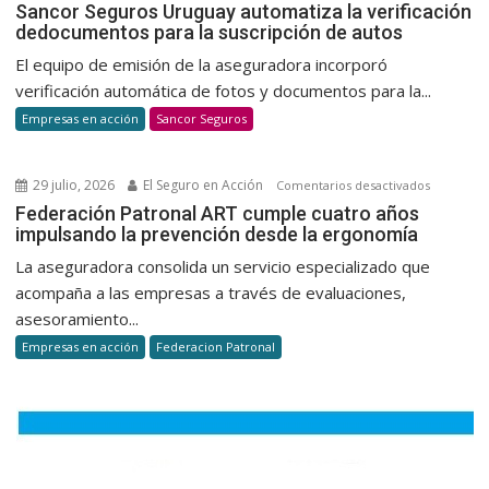
Sancor
Sancor Seguros Uruguay automatiza la verificación
promov
dedocumentos para la suscripción de autos
Seguros
una
Uruguay
El equipo de emisión de la aseguradora incorporó
cultura
automatiz
verificación automática de fotos y documentos para la...
de
la
Empresas en acción
Sancor Seguros
donació
verificaci
voluntar
dedocum
y
para
29 julio, 2026
El Seguro en Acción
en
Comentarios desactivados
habitual
la
Federaci
Federación Patronal ART cumple cuatro años
suscripci
impulsando la prevención desde la ergonomía
Patronal
de
ART
La aseguradora consolida un servicio especializado que
autos
cumple
acompaña a las empresas a través de evaluaciones,
cuatro
asesoramiento...
años
Empresas en acción
Federacion Patronal
impulsan
la
prevenci
desde
la
ergonomí