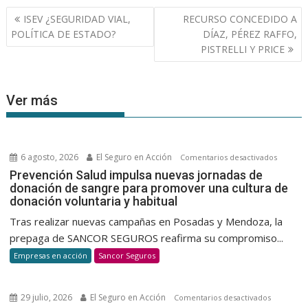
Navegación
ISEV ¿SEGURIDAD VIAL,
RECURSO CONCEDIDO A
de
POLÍTICA DE ESTADO?
DÍAZ, PÉREZ RAFFO,
entradas
PISTRELLI Y PRICE
Ver más
6 agosto, 2026
El Seguro en Acción
en
Comentarios desactivados
Prevenc
Prevención Salud impulsa nuevas jornadas de
donación de sangre para promover una cultura de
Salud
donación voluntaria y habitual
impulsa
nuevas
Tras realizar nuevas campañas en Posadas y Mendoza, la
jornada
prepaga de SANCOR SEGUROS reafirma su compromiso...
de
Empresas en acción
Sancor Seguros
donació
de
sangre
29 julio, 2026
El Seguro en Acción
en
Comentarios desactivados
para