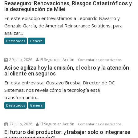
Reasegu
Reaseguro: Renovaciones, Riesgos Catastróficos y
la desregulación de Milei
Renovac
Riesgos
En este episodio entrevistamos a Leonardo Navarro y
Catastró
Gonzalo García, de Americal Reinsurance Solutions, para
y
analizar...
la
Destacados
General
desregu
de
Milei
29 julio, 2026
El Seguro en Acción
en
Comentarios desactivados
Así
Así se agiliza hoy la emisión, el cobro y la atención
al cliente en seguros
se
agiliza
En esta entrevista, Gustavo Bresba, Director de DC
hoy
Sistemas, nos revela cómo la tecnología está
la
transformando...
emisión,
Destacados
General
el
cobro
y
27 julio, 2026
El Seguro en Acción
en
Comentarios desactivados
la
El
El futuro del productor: ¿trabajar solo o integrarse
atención
a una organización?
futuro