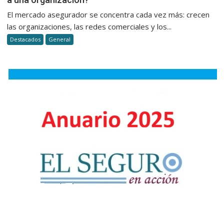
al
del
El mercado asegurador se concentra cada vez más: crecen
cliente
productor
las organizaciones, las redes comerciales y los...
en
¿trabajar
seguros
Destacados
General
solo
o
integrars
a
una
organizac