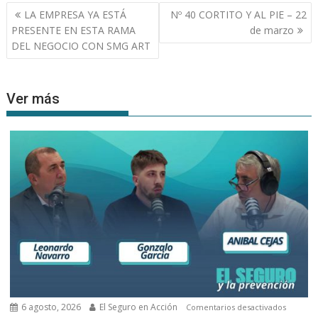
Navegación
LA EMPRESA YA ESTÁ
Nº 40 CORTITO Y AL PIE – 22
de
PRESENTE EN ESTA RAMA
de marzo
entradas
DEL NEGOCIO CON SMG ART
Ver más
6 agosto, 2026
El Seguro en Acción
en
Comentarios desactivados