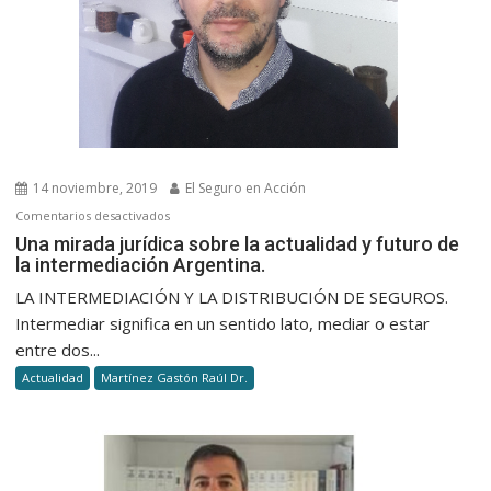
14 noviembre, 2019
El Seguro en Acción
en
Comentarios desactivados
Una
Una mirada jurídica sobre la actualidad y futuro de
la intermediación Argentina.
mirada
jurídica
LA INTERMEDIACIÓN Y LA DISTRIBUCIÓN DE SEGUROS.
sobre
Intermediar significa en un sentido lato, mediar o estar
la
entre dos...
actualidad
Actualidad
Martínez Gastón Raúl Dr.
y
futuro
de
la
intermediación