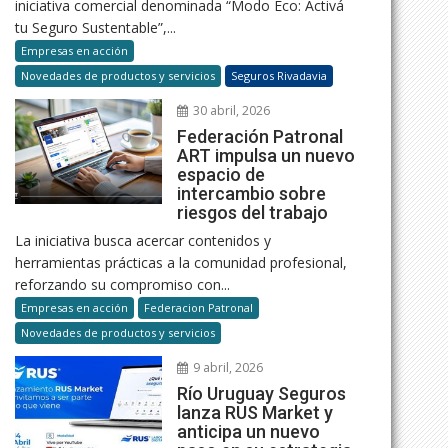
iniciativa comercial denominada “Modo Eco: Activá
tu Seguro Sustentable”,...
Empresas en acción
Novedades de productos y servicios
Seguros Rivadavia
30 abril, 2026
Federación Patronal
ART impulsa un nuevo
espacio de
intercambio sobre
riesgos del trabajo
La iniciativa busca acercar contenidos y
herramientas prácticas a la comunidad profesional,
reforzando su compromiso con...
Empresas en acción
Federacion Patronal
Novedades de productos y servicios
9 abril, 2026
Río Uruguay Seguros
lanza RUS Market y
anticipa un nuevo