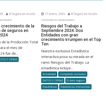
025
El Seguro en Acción
17 enero, 2025
El Seguro en Acción
en
en
activados
Comentarios desactivados
Importante
Riesgos
 crecimiento de la
Riesgos del Trabajo a
 de seguros en
Septiembre 2024. Dos
crecimiento
del
2024
Entidades con gran
de
Trabajo
crecimiento irrumpen en el Top
la
a
 de la Producción Total
Ten
producción
Septiembre
ara el mes de
Nuestra exclusiva Estadística
de
2024.
4 fue de...
seguros
Interactiva posa su mirada en el
Dos
TOS Y CIFRAS
en
Entidades
ramo Riesgos del Trabajo. La
diciembre
con
estadística incluye...
2024
gran
Actualidad
Compilado exclusivo
crecimiento
DATOS Y CIFRAS
El dato seguro
irrumpen
Estadísticas
Estadisticas interactivas
en
el
Top
Ten