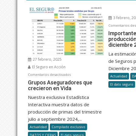
3 febrero, 2
Comentarios des
Importante
producción
diciembre 
La estimación
27 febrero, 2025
de Seguros p
El Seguro en Acción
Diciembre 202
en
Comentarios desactivados
Actualidad
DA
Grupos
Grupos Aseguradores que
El dato seguro
crecieron en Vida
Aseguradores
que
Nuestra exclusiva Estadística
crecieron
Interactiva muestra datos de
en
producción de primas del trimestre
Vida
julio a septiembre 2024,...
Actualidad
Compilado exclusivo
DATOS Y CIFRAS
El dato seguro