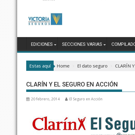
EDICIONES
SECCIONES VARIAS
COMPILAD
Estas aquí
Home
El dato seguro
CLARÍN 
CLARÍN Y EL SEGURO EN ACCIÓN
20 febrero, 2014
El Seguro en Acción