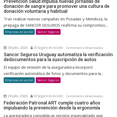
Prevención Salud impulsa nuevas jornadas de
donación de sangre para promover una cultura de
Salud
donación voluntaria y habitual
impulsa
nuevas
Tras realizar nuevas campañas en Posadas y Mendoza, la
jornada
prepaga de SANCOR SEGUROS reafirma su compromiso...
de
Empresas en acción
Sancor Seguros
donació
de
sangre
29 julio, 2026
El Seguro en Acción
en
Comentarios desactivados
para
Sancor
Sancor Seguros Uruguay automatiza la verificación
promov
dedocumentos para la suscripción de autos
Seguros
una
Uruguay
El equipo de emisión de la aseguradora incorporó
cultura
automatiz
verificación automática de fotos y documentos para la...
de
la
Empresas en acción
Sancor Seguros
donació
verificaci
voluntar
dedocum
y
para
29 julio, 2026
El Seguro en Acción
en
Comentarios desactivados
habitual
la
Federaci
Federación Patronal ART cumple cuatro años
suscripci
impulsando la prevención desde la ergonomía
Patronal
de
ART
La aseguradora consolida un servicio especializado que
autos