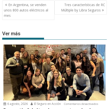
Navegación
En Argentina, se venden
Tres características de RC
de
unos 800 autos eléctricos al
Múltiple by Libra Seguros
entradas
mes
Ver más
6 agosto, 2026
El Seguro en Acción
en
Comentarios desactivados
Prevenc