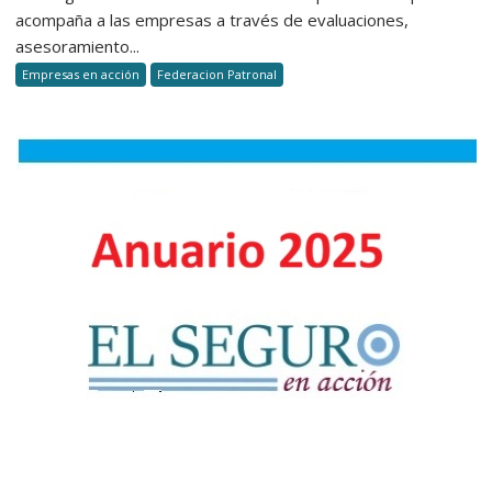
cumple
acompaña a las empresas a través de evaluaciones,
cuatro
asesoramiento...
años
Empresas en acción
Federacion Patronal
impulsan
la
prevenci
desde
la
ergonomí