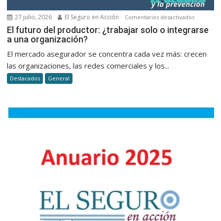
27 julio, 2026
El Seguro en Acción
en
Comentarios desactivados
El
El futuro del productor: ¿trabajar solo o integrarse
a una organización?
futuro
del
El mercado asegurador se concentra cada vez más: crecen
productor
las organizaciones, las redes comerciales y los...
¿trabajar
Destacados
General
solo
o
integrars
a
una
organizac