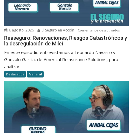
6 agosto, 2026
El Seguro en Acción
en
Comentarios desactivados
Reasegu
Reaseguro: Renovaciones, Riesgos Catastróficos y
la desregulación de Milei
Renovac
Riesgos
En este episodio entrevistamos a Leonardo Navarro y
Catastró
Gonzalo García, de Americal Reinsurance Solutions, para
y
analizar...
la
Destacados
General
desregu
de
Milei