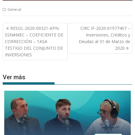
General
Navegación
RESOL-2020-00321-APN-
CIRC IF-2020-61977407 –
de
SSN#MEC – COEFICIENTE DE
Inversiones, Créditos y
entradas
CORRECCIÓN – TASA
Deudas al 31 de Marzo de
TESTIGO DEL CONJUNTO DE
2020
INVERSIONES
Ver más