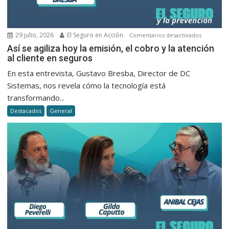
29 julio, 2026
El Seguro en Acción
en
Comentarios desactivados
Así
Así se agiliza hoy la emisión, el cobro y la atención
al cliente en seguros
se
agiliza
En esta entrevista, Gustavo Bresba, Director de DC
hoy
Sistemas, nos revela cómo la tecnología está
la
transformando...
emisión,
Destacados
General
el
cobro
y
la
atención
al
cliente
en
seguros