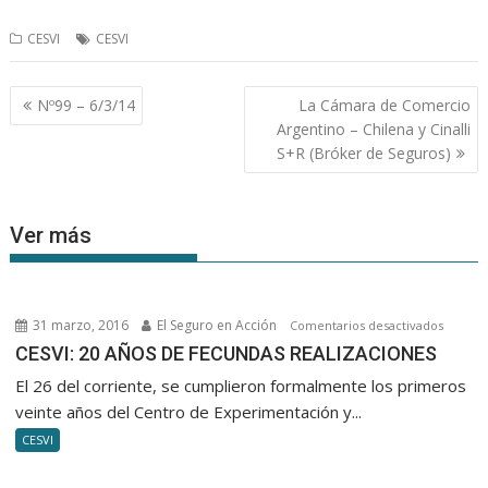
CESVI
CESVI
Navegación
Nº99 – 6/3/14
La Cámara de Comercio
de
Argentino – Chilena y Cinalli
entradas
S+R (Bróker de Seguros)
Ver más
31 marzo, 2016
El Seguro en Acción
en
Comentarios desactivados
CESVI:
CESVI: 20 AÑOS DE FECUNDAS REALIZACIONES
20
El 26 del corriente, se cumplieron formalmente los primeros
AÑOS
veinte años del Centro de Experimentación y...
DE
CESVI
FECUN
REALIZ