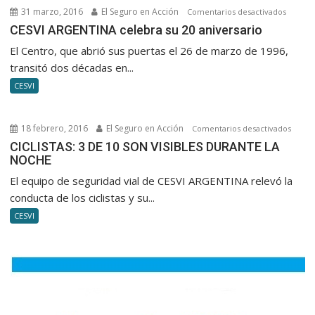
31 marzo, 2016
El Seguro en Acción
en
Comentarios desactivados
CESVI
CESVI ARGENTINA celebra su 20 aniversario
ARGENT
El Centro, que abrió sus puertas el 26 de marzo de 1996,
celebra
transitó dos décadas en...
su
CESVI
20
anivers
18 febrero, 2016
El Seguro en Acción
en
Comentarios desactivados
CICLIS
CICLISTAS: 3 DE 10 SON VISIBLES DURANTE LA
NOCHE
3
DE
El equipo de seguridad vial de CESVI ARGENTINA relevó la
10
conducta de los ciclistas y su...
SON
CESVI
VISIBL
DURA
LA
NOCH